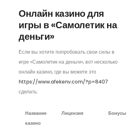
Онлайн казино для
игры в «Самолетик на
деньги»
Если вы хотите попробовать свои силы в
игре «Самолетик на деньги», вот несколько
онлайн казино, где вы можете это
https://www.afekenv.com/?p=8407
сделать:
Название
Лицензия
Бонусы
казино