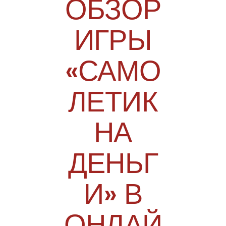
ОБЗОР
ИГРЫ
«САМО
ЛЕТИК
НА
ДЕНЬГ
И» В
ОНЛАЙ