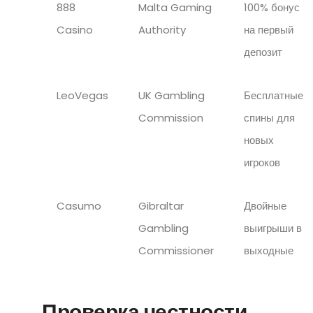
888
Malta Gaming
100% бонус
Casino
Authority
на первый
депозит
LeoVegas
UK Gambling
Бесплатные
Commission
спины для
новых
игроков
Casumo
Gibraltar
Двойные
Gambling
выигрыши в
Commissioner
выходные
Проверка честности