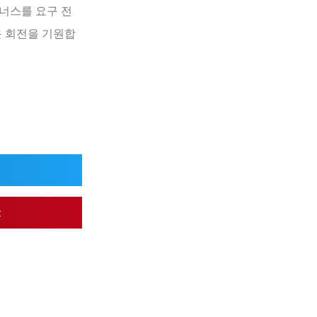
보너스를 요구 전
운 회전을 기원합
t