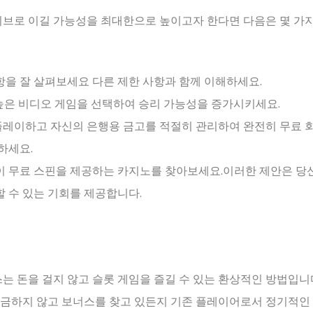
티브로 이길 가능성을 최대한으로 높이고자 한다면 다음은 몇 가
항을 잘 살펴보세요 다른 제한 사항과 함께 이해하세요.
 높은 비디오 게임을 선택하여 승리 가능성을 증가시키세요.
레이하고 자신의 은행용 금고를 적절히 관리하여 완전히 무료 
하세요.
이 무료 스핀을 제공하는 카지노를 찾아보세요.이러한 제안은 당
할 수 있는 기회를 제공합니다.
는 돈을 걸지 않고 슬롯 게임을 즐길 수 있는 환상적인 방법입니
금하지 않고 보너스를 찾고 있든지 기존 플레이어로서 정기적인