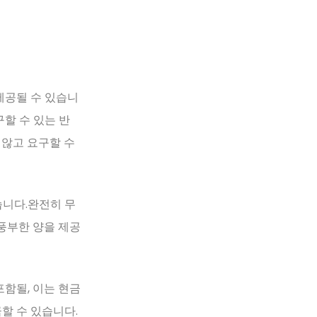
제공될 수 있습니
할 수 있는 반
 않고 요구할 수
습니다.완전히 무
 풍부한 양을 제공
함될, 이는 현금
할 수 있습니다.