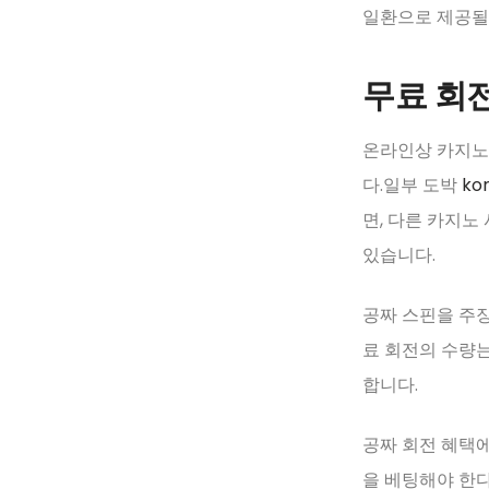
일환으로 제공될
무료 회
온라인상 카지노
다.일부 도박
ko
면, 다른 카지노
있습니다.
공짜 스핀을 주
료 회전의 수량는
합니다.
공짜 회전 혜택에
을 베팅해야 한