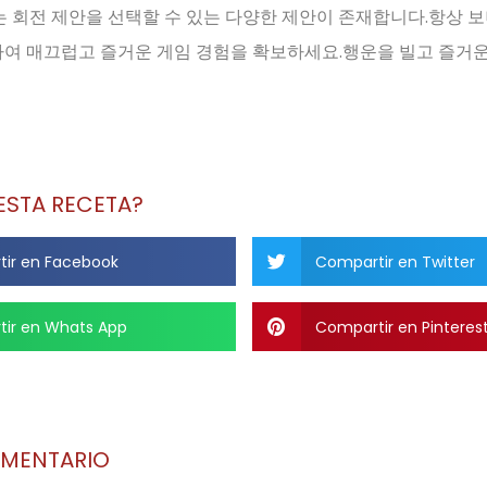
는 회전 제안을 선택할 수 있는 다양한 제안이 존재합니다.항상 
하여 매끄럽고 즐거운 게임 경험을 확보하세요.행운을 빌고 즐거
ESTA RECETA?
ir en Facebook
Compartir en Twitter
ir en Whats App
Compartir en Pinteres
OMENTARIO