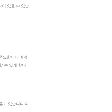
약이 있을 수 있습
 중요합니다.이것
할 수 있게 합니
류가 있습니다.다