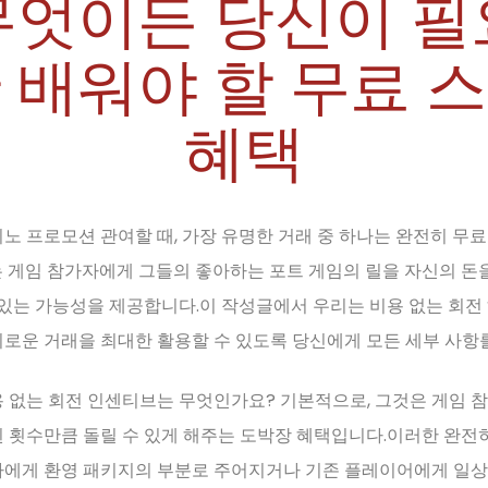
무엇이든 당신이 필
 배워야 할 무료 
혜택
노 프로모션 관여할 때, 가장 유명한 거래 중 하나는 완전히 무
는 게임 참가자에게 그들의 좋아하는 포트 게임의 릴을 자신의 돈
 있는 가능성을 제공합니다.이 작성글에서 우리는 비용 없는 회전
미로운 거래을 최대한 활용할 수 있도록 당신에게 모든 세부 사항
 없는 회전 인센티브는 무엇인가요? 기본적으로, 그것은 게임 
 횟수만큼 돌릴 수 있게 해주는 도박장 혜택입니다.이러한 완전히
자에게 환영 패키지의 부분로 주어지거나 기존 플레이어에게 일