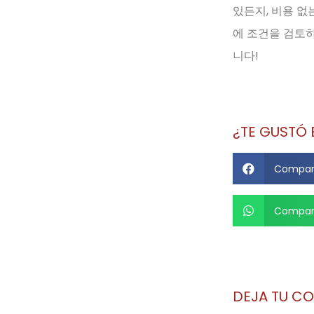
있든지, 비용 없
에 조건을 검토
니다!
¿TE GUSTÓ 
Compart
Compart
DEJA TU C