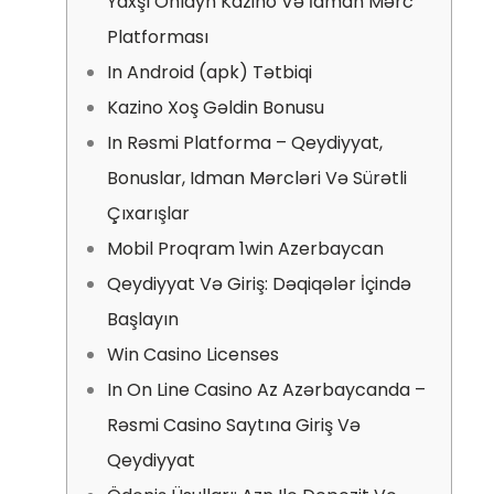
Yaxşı Onlayn Kazino Və İdman Mərc
Platforması
In Android (apk) Tətbiqi
Kazino Xoş Gəldin Bonusu
In Rəsmi Platforma – Qeydiyyat,
Bonuslar, Idman Mərcləri Və Sürətli
Çıxarışlar
Mobil Proqram 1win Azerbaycan
Qeydiyyat Və Giriş: Dəqiqələr İçində
Başlayın
Win Casino Licenses
In On Line Casino Az Azərbaycanda –
Rəsmi Casino Saytına Giriş Və
Qeydiyyat