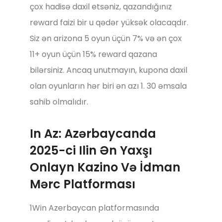
çox hadisə daxil etsəniz, qazandığınız
reward faizi bir u qədər yüksək olacaqdır.
Siz ən arizona 5 oyun üçün 7% və ən çox
11+ oyun üçün 15% reward qazana
bilərsiniz. Ancaq unutmayın, kupona daxil
olan oyunların hər biri ən azı 1. 30 əmsala
sahib olmalıdır.
In Az: Azərbaycanda
2025-ci Ilin Ən Yaxşı
Onlayn Kazino Və İdman
Mərc Platforması
1Win Azerbaycan platformasında