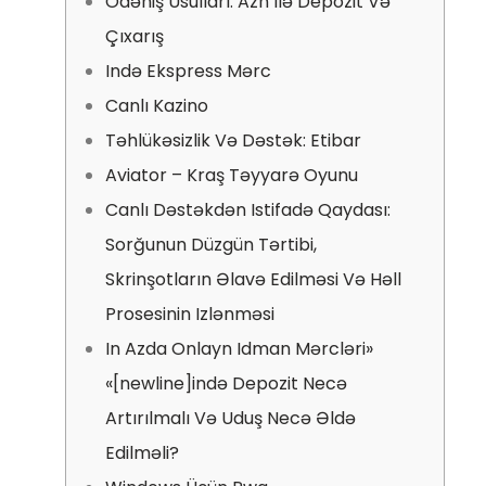
Ödəniş Üsulları: Azn Ilə Depozit Və
Çıxarış
Ində Ekspress Mərc
Canlı Kazino
Təhlükəsizlik Və Dəstək: Etibar
Aviator – Kraş Təyyarə Oyunu
Canlı Dəstəkdən Istifadə Qaydası:
Sorğunun Düzgün Tərtibi,
Skrinşotların Əlavə Edilməsi Və Həll
Prosesinin Izlənməsi
In Azda Onlayn Idman Mərcləri»
«[newline]ində Depozit Necə
Artırılmalı Və Uduş Necə Əldə
Edilməli?