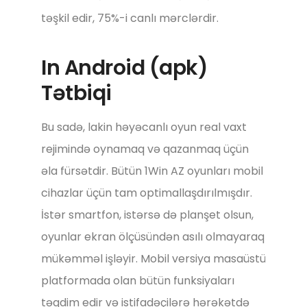
təşkil edir, 75%-i canlı mərclərdir.
In Android (apk)
Tətbiqi
Bu sadə, lakin həyəcanlı oyun real vaxt
rejimində oynamaq və qazanmaq üçün
əla fürsətdir. Bütün 1Win AZ oyunları mobil
cihazlar üçün tam optimallaşdırılmışdır.
İstər smartfon, istərsə də planşet olsun,
oyunlar ekran ölçüsündən asılı olmayaraq
mükəmməl işləyir. Mobil versiya masaüstü
platformada olan bütün funksiyaları
təqdim edir və istifadəçilərə hərəkətdə