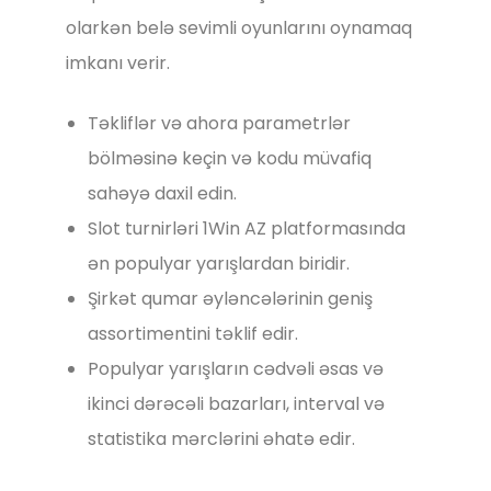
olarkən belə sevimli oyunlarını oynamaq
imkanı verir.
Təkliflər və ahora parametrlər
bölməsinə keçin və kodu müvafiq
sahəyə daxil edin.
Slot turnirləri 1Win AZ platformasında
ən populyar yarışlardan biridir.
Şirkət qumar əyləncələrinin geniş
assortimentini təklif edir.
Populyar yarışların cədvəli əsas və
ikinci dərəcəli bazarları, interval və
statistika mərclərini əhatə edir.