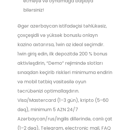
etməyə və oynamağa başlaya
bilərsiniz!
Əgər azerbaycan istifadəçisi təhlükəsiz,
çoxçeşidli və yüksək bonuslu onlayn
kazino axtarırsa, 1win az ideal seçimdir.
1win giriş edin, ilk depozitdə 200 % bonus
aktivləşdirin, “Demo” rejimində slotları
sınaqdan keçirib riskləri minimuma endirin
və mobil tətbiq vasitəsilə oyun
təcrübənizi optimallaşdırın.
Visa/Mastercard (1–3 gün), kripto (5–60
dəq), minimum 5 AZN 24/7
Azərbaycan/rus/ingilis dillərində, canlı çat
(1–2 dəq), Telegram, electronic mail, FAQ