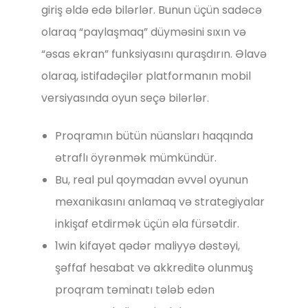
giriş əldə edə bilərlər. Bunun üçün sadəcə
olaraq “paylaşmaq” düyməsini sıxın və
“əsas ekran” funksiyasını quraşdırın. Əlavə
olaraq, istifadəçilər platformanın mobil
versiyasında oyun seçə bilərlər.
Proqramın bütün nüansları haqqında
ətraflı öyrənmək mümkündür.
Bu, real pul qoymadan əvvəl oyunun
mexanikasını anlamaq və strategiyalar
inkişaf etdirmək üçün əla fürsətdir.
1win kifayət qədər maliyyə dəstəyi,
şəffaf hesabat və akkreditə olunmuş
proqram təminatı tələb edən