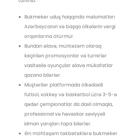
tanınıb.
Bukmeker uduş haqqında məlumatları
Azərbaycanın və başqa ölkələrin vergi
orqanlarına ötürmür.
Bundan əlavə, müntəzəm olaraq
keçirilən promosyonlar və turnirlər
vasitəsilə oyunçular əlavə mükafatlar
qazana bilərlər.
Müştərilər platformada ölkədaxili
futbol, xokkey və basketbol üzrə 3-5-ə
qədər çempionatlar da daxil olmaqla,
professional və həvəskar səviyyəli
idman yarışları tapa bilərlər.
Ən möhtəşəm təkbətəklərə bukmeker