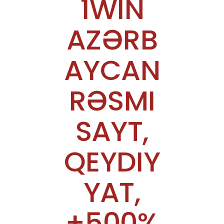
1WIN
AZƏRB
AYCAN
RƏSMI
SAYT,
QEYDIY
YAT,
+500%