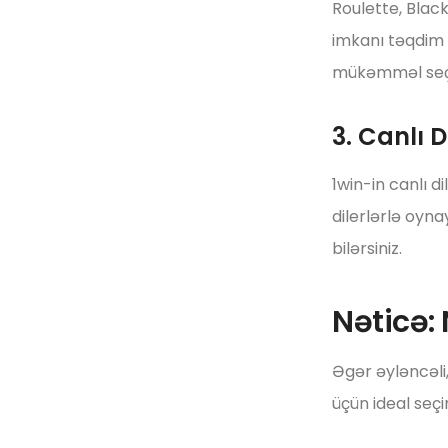
Roulette, Blac
imkanı təqdim e
mükəmməl seç
3. Canlı D
1win-in canlı d
dilerlərlə oyna
bilərsiniz.
Nəticə: 
Əgər əyləncəli,
üçün ideal seçi