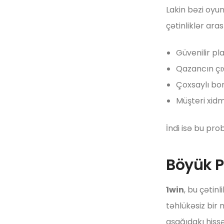
Lakin bəzi oyun
çətinliklər aras
Güvenilir p
Qazancın çı
Çoxsaylı bo
Müşteri xid
İndi isə bu pro
Böyük P
1win
, bu çətin
təhlükəsiz bir
aşağıdakı hissə