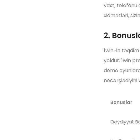
vaxt, telefonu 
xidmətləri, siz
2. Bonusl
1win-in təqdim
yoldur. 1win pr
demo oyunlard
necə işlədiyini
Bonuslar
Qeydiyyat B