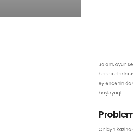
Salam, oyun se
haqqında danış
əyləncənin dolu
başlayaq!
Problem
Onlayn kazino 