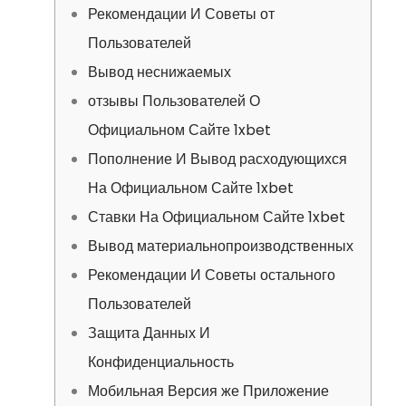
Рекомендации И Советы от
Пользователей
Вывод неснижаемых
отзывы Пользователей О
Официальном Сайте 1xbet
Пополнение И Вывод расходующихся
На Официальном Сайте 1xbet
Ставки На Официальном Сайте 1xbet
Вывод материальнопроизводственных
Рекомендации И Советы остального
Пользователей
Защита Данных И
Конфиденциальность
Мобильная Версия же Приложение