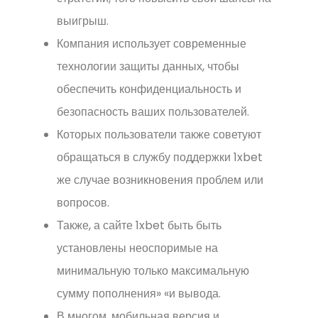
выигрыш.
Компания использует современные
технологии защиты данных, чтобы
обеспечить конфиденциальность и
безопасность ваших пользователей.
Которых пользователи также советуют
обращаться в службу поддержки 1xbet
же случае возникновения проблем или
вопросов.
Также, а сайте 1xbet быть быть
установлены неоспоримые на
минимальную только максимальную
сумму пополнения» «и вывода.
В многом, мобильная версия и