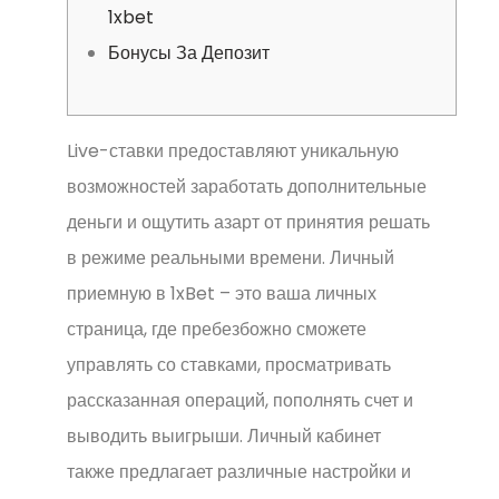
1xbet
Бонусы За Депозит
Live-ставки предоставляют уникальную
возможностей заработать дополнительные
деньги и ощутить азарт от принятия решать
в режиме реальными времени. Личный
приемную в 1xBet – это ваша личных
страница, где пребезбожно сможете
управлять со ставками, просматривать
рассказанная операций, пополнять счет и
выводить выигрыши. Личный кабинет
также предлагает различные настройки и