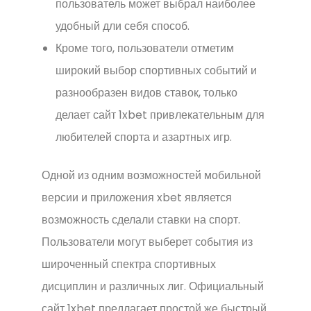
пользователь может выбрал наиболее
удобный дли себя способ.
Кроме того, пользователи отметим
широкий выбор спортивных событий и
разнообразен видов ставок, только
делает сайт 1xbet привлекательным для
любителей спорта и азартных игр.
Одной из одним возможностей мобильной
версии и приложения xbet является
возможность сделали ставки на спорт.
Пользователи могут выберет события из
широченный спектра спортивных
дисциплин и различных лиг. Официальный
сайт 1xbet предлагает простой же быстрый