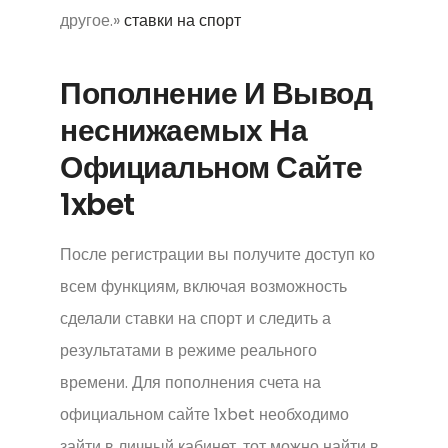
другое.»
ставки на спорт
Пополнение И Вывод
неснижаемых На
Официальном Сайте
1xbet
После регистрации вы получите доступ ко
всем функциям, включая возможность
сделали ставки на спорт и следить а
результатами в режиме реального
времени. Для пополнения счета на
официальном сайте 1xbet необходимо
зайти в личный кабинет, тот можно найти в