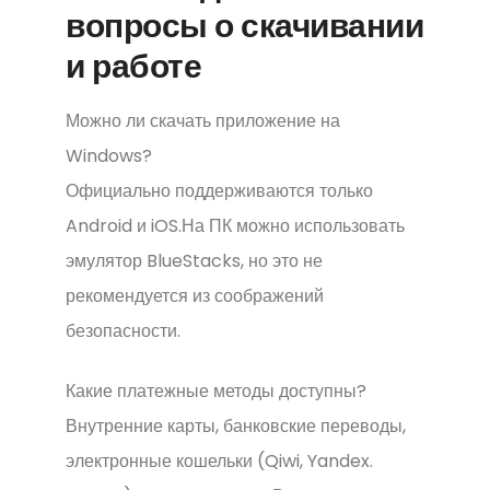
вопросы о скачивании
и работе
Можно ли скачать приложение на
Windows?
Официально поддерживаются только
Android и iOS.На ПК можно использовать
эмулятор BlueStacks, но это не
рекомендуется из соображений
безопасности.
Какие платежные методы доступны?
Внутренние карты, банковские переводы,
электронные кошельки (Qiwi, Yandex.