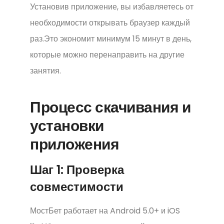
Установив приложение, вы избавляетесь от
необходимости открывать браузер каждый
раз.Это экономит минимум 15 минут в день,
которые можно перенаправить на другие
занятия.
Процесс скачивания и
установки
приложения
Шаг 1: Проверка
совместимости
МостБет работает на Android 5.0+ и iOS