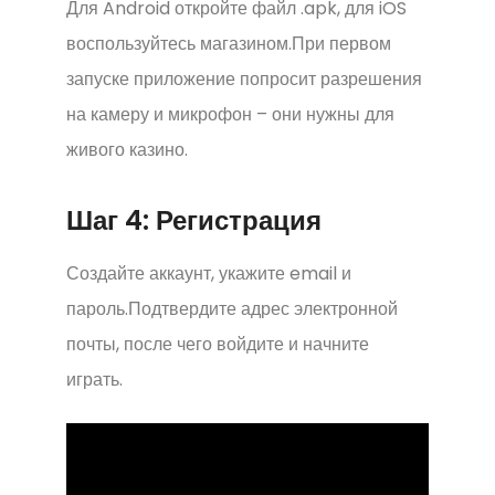
Для Android откройте файл .apk, для iOS
воспользуйтесь магазином.При первом
запуске приложение попросит разрешения
на камеру и микрофон – они нужны для
живого казино.
Шаг 4: Регистрация
Создайте аккаунт, укажите email и
пароль.Подтвердите адрес электронной
почты, после чего войдите и начните
играть.