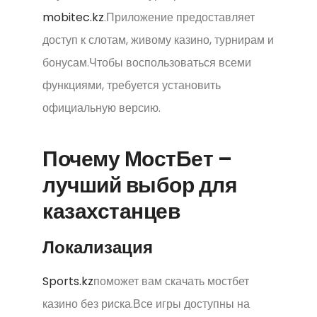
mobitec.kz
.Приложение предоставляет
доступ к слотам, живому казино, турнирам и
бонусам.Чтобы воспользоваться всеми
функциями, требуется установить
официальную версию.
Почему МостБет –
лучший выбор для
казахстанцев
Локализация
Sports.kz
поможет вам скачать мостбет
казино без риска.Все игры доступны на