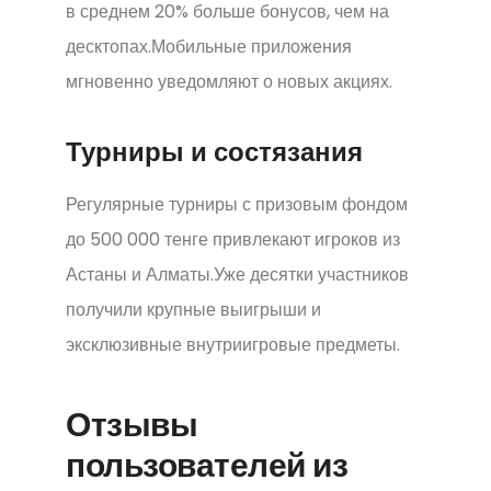
в среднем 20% больше бонусов, чем на
десктопах.Мобильные приложения
мгновенно уведомляют о новых акциях.
Турниры и состязания
Регулярные турниры с призовым фондом
до 500 000 тенге привлекают игроков из
Астаны и Алматы.Уже десятки участников
получили крупные выигрыши и
эксклюзивные внутриигровые предметы.
Отзывы
пользователей из