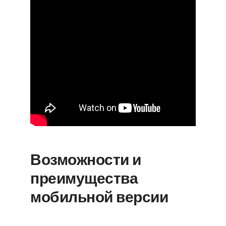
Возможности и
преимущества
мобильной версии