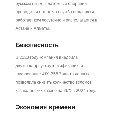
русском языке, платежные операции
проводятся в тенге, а служба поддержки
работает круглосуточно и располагается в
Астане и Алматы.
Безопасность
В 2023 году компания внедрила
двухфакторную аутентификацию и
шифрование AES‑256.Защита данных
позволила снизить количество взломов
казахстанских казино на 35% в 2024 году.
Экономия времени