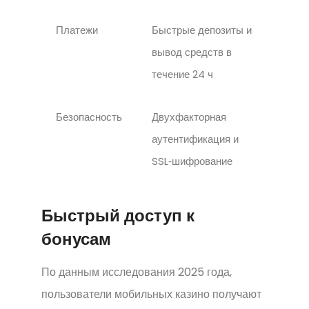
Платежи
Быстрые депозиты и
вывод средств в
течение 24 ч
Безопасность
Двухфакторная
аутентификация и
SSL‑шифрование
Быстрый доступ к
бонусам
По данным исследования 2025 года,
пользователи мобильных казино получают