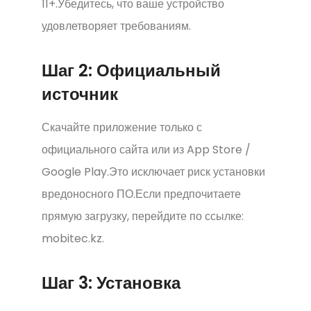
11+.Убедитесь, что ваше устройство
удовлетворяет требованиям.
Шаг 2: Официальный
источник
Скачайте приложение только с
официального сайта или из App Store /
Google Play.Это исключает риск установки
вредоносного ПО.Если предпочитаете
прямую загрузку, перейдите по ссылке:
mobitec.kz.
Шаг 3: Установка