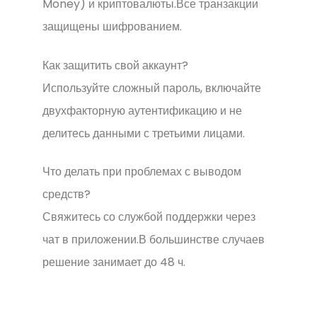
Money) и криптовалюты.Все транзакции
защищены шифрованием.
Как защитить свой аккаунт?
Используйте сложный пароль, включайте
двухфакторную аутентификацию и не
делитесь данными с третьими лицами.
Что делать при проблемах с выводом
средств?
Свяжитесь со службой поддержки через
чат в приложении.В большинстве случаев
решение занимает до 48 ч.