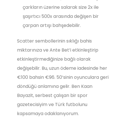
çarkların üzerine salarak size 2x ile
şaşırtıcı 500x arasında değişen bir
çarpan artışı bahşedebilir.
Scatter sembollerinin sıklığı bahis
miktarınıza ve Ante Bet’i etkinleştirip
etkinleştirmediğinize bağlı olarak
değişebilir. Bu, uzun ödeme iadesinde her
€100 bahsin €96. 50’sinin oyunculara geri
döndüğü anlamına gelir. Ben Kaan
Bayazit, serbest çalışan bir spor
gazetecisiyim ve Türk futbolunu
kapsamaya odaklanıyorum.