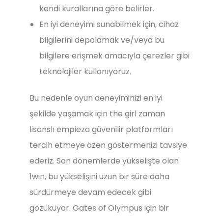
kendi kurallarına göre belirler.
En iyi deneyimi sunabilmek için, cihaz
bilgilerini depolamak ve/veya bu
bilgilere erişmek amacıyla çerezler gibi
teknolojiler kullanıyoruz.
Bu nedenle oyun deneyiminizi en iyi
şekilde yaşamak için the girl zaman
lisanslı empieza güvenilir platformları
tercih etmeye özen göstermenizi tavsiye
ederiz. Son dönemlerde yükselişte olan
1win, bu yükselişini uzun bir süre daha
sürdürmeye devam edecek gibi
gözüküyor. Gates of Olympus için bir