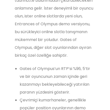
taahhütte bulunmadan çıkarabilecekleri
anlamına gelir. İster deneyimli bir oyuncu
olun, ister online slotlarda yeni olun,
Entrances of Olympus demo versiyonu,
bu sürükleyici online slotla tanışmanın
mükemmel bir yoludur. Gates of
Olympus, diğer slot oyunlarından ayıran
birkaç özel özelliğe sahiptir.
Gates of Olympus’un RTP’si %96, 5’tir
ve bir oyuncunun zaman içinde geri
kazanmayı bekleyebileceği yatırılan
paranın yüzdesini gösterir.
Çevrimiçi kumarhaneler, genellikle
popüler position oyunlarının demo