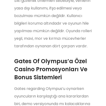
Sıkı güvenlik önlemleri sebebiyle, verilerin
yasa dışı kullanımı, ifşa edilmesi veya
bozulması mümkün değildir. Kullanıcı
bilgileri koruma altındadır ve oyunun hile
yapılması mümkün değildir. Oyunda rolleri
yeşil, mavi, mor ve kırmızı mücevherler
tarafından oynanan dört çarpan vardır.
Gates Of Olympus’a Özel
Casino Promosyonları Ve
Bonus Sistemleri
Gates regarding Olympus’u oynarken
oyuncuların karşılaştığı ana kararlardan
biri, demo versiyonunda mı kalacaklarına