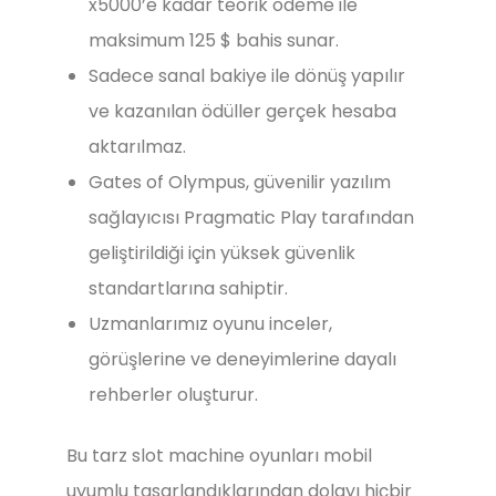
x5000’e kadar teorik ödeme ile
maksimum 125 $ bahis sunar.
Sadece sanal bakiye ile dönüş yapılır
ve kazanılan ödüller gerçek hesaba
aktarılmaz.
Gates of Olympus, güvenilir yazılım
sağlayıcısı Pragmatic Play tarafından
geliştirildiği için yüksek güvenlik
standartlarına sahiptir.
Uzmanlarımız oyunu inceler,
görüşlerine ve deneyimlerine dayalı
rehberler oluşturur.
Bu tarz slot machine oyunları mobil
uyumlu tasarlandıklarından dolayı hiçbir