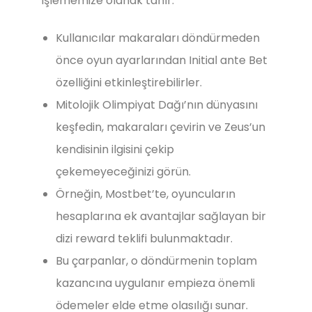
işlememize olanak tanır.
Kullanıcılar makaraları döndürmeden
önce oyun ayarlarından Initial ante Bet
özelliğini etkinleştirebilirler.
Mitolojik Olimpiyat Dağı’nın dünyasını
keşfedin, makaraları çevirin ve Zeus’un
kendisinin ilgisini çekip
çekemeyeceğinizi görün.
Örneğin, Mostbet’te, oyuncuların
hesaplarına ek avantajlar sağlayan bir
dizi reward teklifi bulunmaktadır.
Bu çarpanlar, o döndürmenin toplam
kazancına uygulanır empieza önemli
ödemeler elde etme olasılığı sunar.