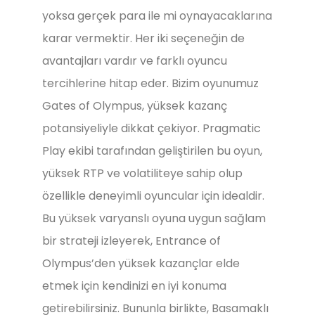
yoksa gerçek para ile mi oynayacaklarına
karar vermektir. Her iki seçeneğin de
avantajları vardır ve farklı oyuncu
tercihlerine hitap eder. Bizim oyunumuz
Gates of Olympus, yüksek kazanç
potansiyeliyle dikkat çekiyor. Pragmatic
Play ekibi tarafından geliştirilen bu oyun,
yüksek RTP ve volatiliteye sahip olup
özellikle deneyimli oyuncular için idealdir.
Bu yüksek varyanslı oyuna uygun sağlam
bir strateji izleyerek, Entrance of
Olympus’den yüksek kazançlar elde
etmek için kendinizi en iyi konuma
getirebilirsiniz. Bununla birlikte, Basamaklı