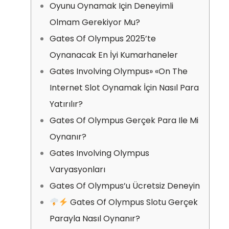
Oyunu Oynamak Için Deneyimli
Olmam Gerekiyor Mu?
Gates Of Olympus 2025’te
Oynanacak En İyi Kumarhaneler
Gates Involving Olympus» «On The
Internet Slot Oynamak İçin Nasıl Para
Yatırılır?
Gates Of Olympus Gerçek Para Ile Mi
Oynanır?
Gates Involving Olympus
Varyasyonları
Gates Of Olympus’u Ücretsiz Deneyin
Gates Of Olympus Slotu Gerçek
Parayla Nasıl Oynanır?