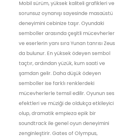
Mobil sürüm, yüksek kaliteli grafikleri ve
sorunsuz oynanışı sayesinde masaüstü
deneyimini cebinize taşır. Oyundaki
semboller arasında çeşitli mücevherler
ve eserlerin yanı sıra Yunan tanrısı Zeus
da bulunur. En yüksek ödeyen sembol
taçtır, ardından yüzük, kum saati ve
şamdan gelir. Daha düşük ödeyen
semboller ise farklı renklerdeki
mücevherlerle temsil edilir. Oyunun ses
efektleri ve müziği de oldukça etkileyici
olup, dramatik empieza epik bir
soundtrack ile genel oyun deneyimini
zenginleştirir. Gates of Olympus,