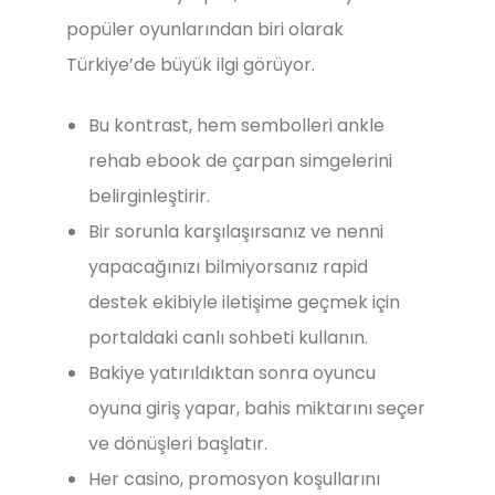
popüler oyunlarından biri olarak
Türkiye’de büyük ilgi görüyor.
Bu kontrast, hem sembolleri ankle
rehab ebook de çarpan simgelerini
belirginleştirir.
Bir sorunla karşılaşırsanız ve nenni
yapacağınızı bilmiyorsanız rapid
destek ekibiyle iletişime geçmek için
portaldaki canlı sohbeti kullanın.
Bakiye yatırıldıktan sonra oyuncu
oyuna giriş yapar, bahis miktarını seçer
ve dönüşleri başlatır.
Her casino, promosyon koşullarını