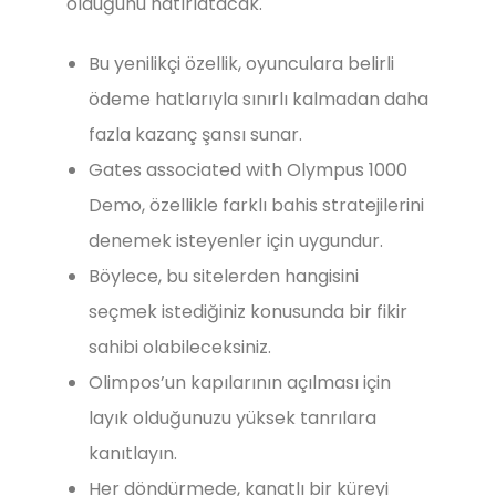
olduğunu hatırlatacak.
Bu yenilikçi özellik, oyunculara belirli
ödeme hatlarıyla sınırlı kalmadan daha
fazla kazanç şansı sunar.
Gates associated with Olympus 1000
Demo, özellikle farklı bahis stratejilerini
denemek isteyenler için uygundur.
Böylece, bu sitelerden hangisini
seçmek istediğiniz konusunda bir fikir
sahibi olabileceksiniz.
Olimpos’un kapılarının açılması için
layık olduğunuzu yüksek tanrılara
kanıtlayın.
Her döndürmede, kanatlı bir küreyi