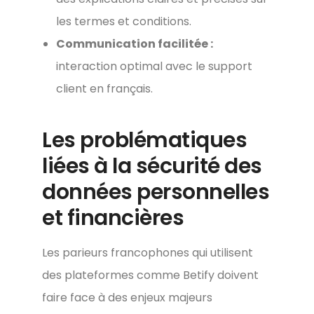
les termes et conditions.
Communication facilitée :
interaction optimal avec le support
client en français.
Les problématiques
liées à la sécurité des
données personnelles
et financières
Les parieurs francophones qui utilisent
des plateformes comme Betify doivent
faire face à des enjeux majeurs