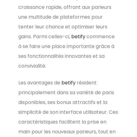
croissance rapide, offrant aux parieurs
une multitude de plateformes pour
tenter leur chance et optimiser leurs
gains. Parmi celles-ci,
betify
commence
à se faire une place importante grâce à
ses fonctionnalités innovantes et sa
convivialité.
Les avantages de
betify
résident
principalement dans sa variété de paris
disponibles, ses bonus attractifs et la
simplicité de son interface utilisateur. Ces
caractéristiques facilitent la prise en
main pour les nouveaux parieurs, tout en