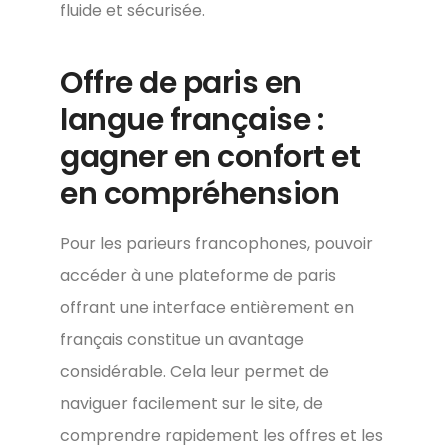
fluide et sécurisée.
Offre de paris en
langue française :
gagner en confort et
en compréhension
Pour les parieurs francophones, pouvoir
accéder à une plateforme de paris
offrant une interface entièrement en
français constitue un avantage
considérable. Cela leur permet de
naviguer facilement sur le site, de
comprendre rapidement les offres et les