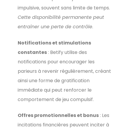
impulsive, souvent sans limite de temps.
Cette disponibilité permanente peut
entraîner une perte de contrôle
.
Notifications et stimulations
constantes
: Betify utilise des
notifications pour encourager les
parieurs à revenir régulièrement, créant
ainsi une forme de gratification
immédiate qui peut renforcer le
comportement de jeu compulsif.
Offres promotionnelles et bonus
: Les
incitations financières peuvent inciter à