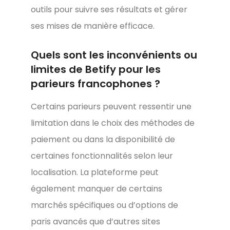
outils pour suivre ses résultats et gérer
ses mises de manière efficace.
Quels sont les inconvénients ou
limites de Betify pour les
parieurs francophones ?
Certains parieurs peuvent ressentir une
limitation dans le choix des méthodes de
paiement ou dans la disponibilité de
certaines fonctionnalités selon leur
localisation. La plateforme peut
également manquer de certains
marchés spécifiques ou d’options de
paris avancés que d’autres sites