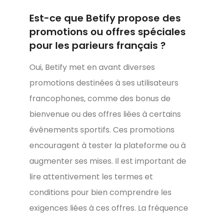
Est-ce que Betify propose des
promotions ou offres spéciales
pour les parieurs français ?
Oui, Betify met en avant diverses
promotions destinées à ses utilisateurs
francophones, comme des bonus de
bienvenue ou des offres liées à certains
événements sportifs. Ces promotions
encouragent à tester la plateforme ou à
augmenter ses mises. Il est important de
lire attentivement les termes et
conditions pour bien comprendre les
exigences liées à ces offres. La fréquence