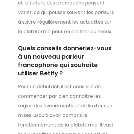
et la nature des promotions peuvent
varier, ce qui pousse souvent les parieurs
à suivre régulièrement les actualités sur
la plateforme pour en profiter au mieux.
Quels conseils donneriez-vous
à un nouveau parieur
francophone qui souhaite
utiliser Betify ?
Pour un débutant, il est conseillé de
commencer par bien connaître les
règles des événements et de limiter ses
mises jusqu’à avoir compris le
fonctionnement de la plateforme. Il vaut