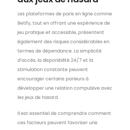
Les plateformes de paris en ligne comme
Betify, tout en offrant une expérience de
jeu pratique et accessible, présentent
également des risques considérables en
termes de dépendance. La simplicité
d’accès, la disponibilité 24/7 et la
stimulation constante peuvent
encourager certains parieurs à
développer une relation compulsive avec
les jeux de hasard.
Il est essentiel de comprendre comment
ces facteurs peuvent favoriser une