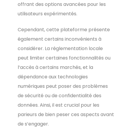
offrant des options avancées pour les
utilisateurs expérimentés.
Cependant, cette plateforme présente
également certains inconvénients à
considérer. La réglementation locale
peut limiter certaines fonctionnalités ou
l’accès à certains marchés, et la
dépendance aux technologies
numériques peut poser des problèmes
de sécurité ou de confidentialité des
données. Ainsi, il est crucial pour les
parieurs de bien peser ces aspects avant
de s’engager.