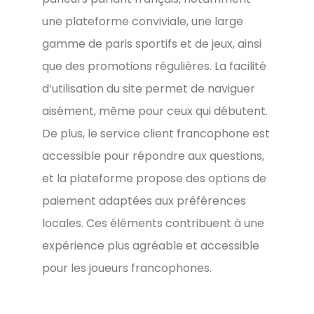
une plateforme conviviale, une large
gamme de paris sportifs et de jeux, ainsi
que des promotions régulières. La facilité
d’utilisation du site permet de naviguer
aisément, même pour ceux qui débutent.
De plus, le service client francophone est
accessible pour répondre aux questions,
et la plateforme propose des options de
paiement adaptées aux préférences
locales. Ces éléments contribuent à une
expérience plus agréable et accessible
pour les joueurs francophones.