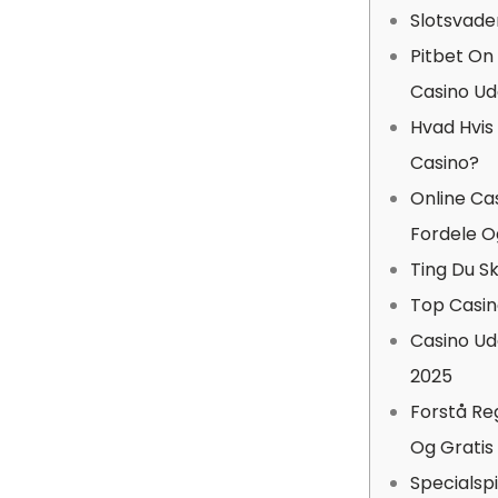
Slotsvade
Pitbet On
Casino Ud
Hvad Hvis
Casino?
Online Ca
Fordele 
Ting Du Sk
Top Casin
Casino Ud
2025
Forstå Re
Og Gratis
Specialspi