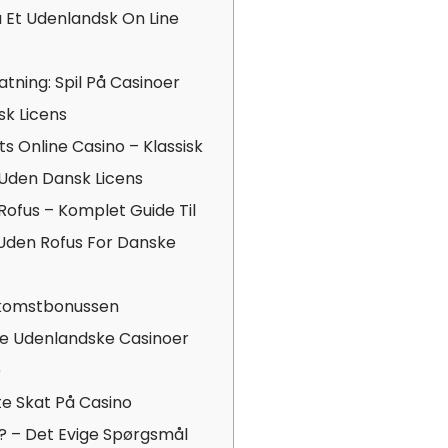
 Et Udenlandsk On Line
ning: Spil På Casinoer
k Licens
ots Online Casino – Klassisk
e Uden Dansk Licens
Rofus – Komplet Guide Til
Uden Rofus For Danske
komstbonussen
e Udenlandske Casinoer
te Skat På Casino
? – Det Evige Spørgsmål