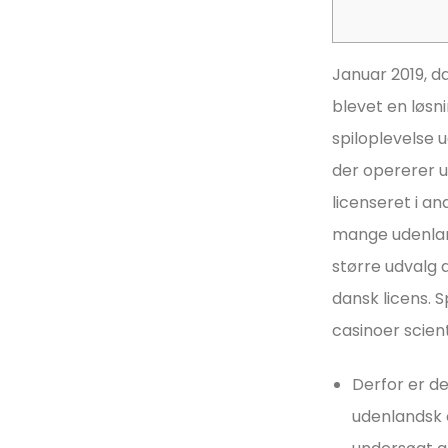
Januar 2019, d
blevet en løsni
spiloplevelse 
der opererer u
licenseret i an
mange udenland
større udvalg 
dansk licens. S
casinoer scien
Derfor er de
udenlandsk o