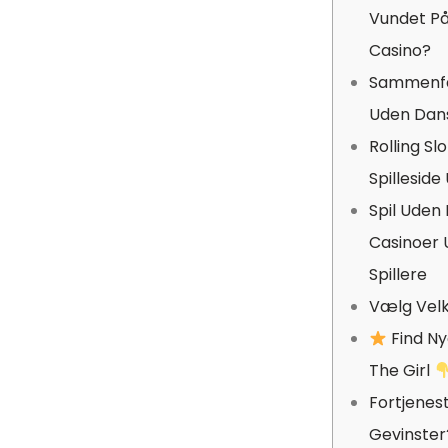
Vundet På
Casino? ​
Sammenfat
Uden Dans
Rolling Sl
Spillesid
Spil Uden 
Casinoer 
Spillere
Vælg Vel
Find Ny
The Girl
Fortjenes
Gevinster