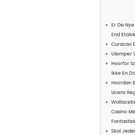
Er De Nye
End Etabl
Curacao 
Ulemper V
Hvorfor S
Ikke En D
Hvordan E
Licens Re
Wallacebe
Casino Me
Fantastis
Skal Jede