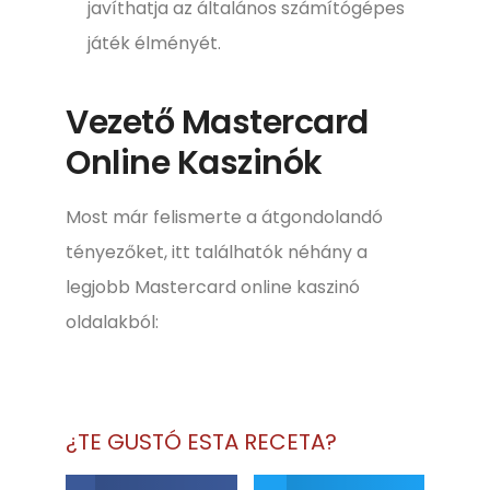
javíthatja az általános számítógépes
játék élményét.
Vezető Mastercard
Online Kaszinók
Most már felismerte a átgondolandó
tényezőket, itt találhatók néhány a
legjobb Mastercard online kaszinó
oldalakból:
¿TE GUSTÓ ESTA RECETA?