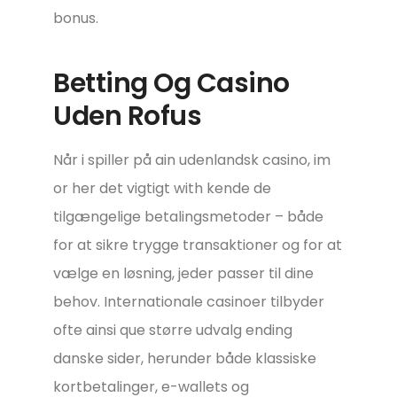
bonus.
Betting Og Casino
Uden Rofus
Når i spiller på ain udenlandsk casino, im
or her det vigtigt with kende de
tilgængelige betalingsmetoder – både
for at sikre trygge transaktioner og for at
vælge en løsning, jeder passer til dine
behov. Internationale casinoer tilbyder
ofte ainsi que større udvalg ending
danske sider, herunder både klassiske
kortbetalinger, e-wallets og