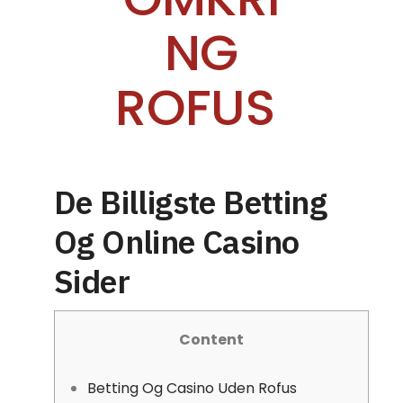
NG
ROFUS ️
De Billigste Betting
Og Online Casino
Sider
Content
Betting Og Casino Uden Rofus