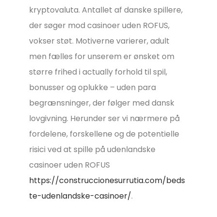
kryptovaluta. Antallet af danske spillere,
der søger mod casinoer uden ROFUS,
vokser støt. Motiverne varierer, adult
men fælles for unserem er ønsket om
større frihed i actually forhold til spil,
bonusser og oplukke – uden para
begrænsninger, der følger med dansk
lovgivning. Herunder ser vi nærmere på
fordelene, forskellene og de potentielle
risici ved at spille på udenlandske
casinoer uden ROFUS
https://construccionesurrutia.com/beds
te-udenlandske-casinoer/
.