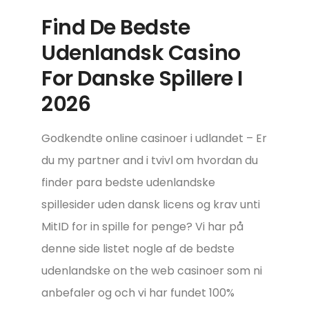
Find De Bedste
Udenlandsk Casino
For Danske Spillere I
2026
Godkendte online casinoer i udlandet – Er
du my partner and i tvivl om hvordan du
finder para bedste udenlandske
spillesider uden dansk licens og krav unti
MitID for in spille for penge? Vi har på
denne side listet nogle af de bedste
udenlandske on the web casinoer som ni
anbefaler og och vi har fundet 100%