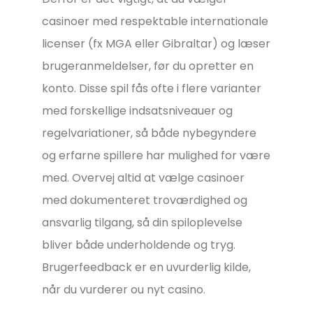
casinoer med respektable internationale
licenser (fx MGA eller Gibraltar) og læser
brugeranmeldelser, før du opretter en
konto. Disse spil fås ofte i flere varianter
med forskellige indsatsniveauer og
regelvariationer, så både nybegyndere
og erfarne spillere har mulighed for være
med. Overvej altid at vælge casinoer
med dokumenteret troværdighed og
ansvarlig tilgang, så din spiloplevelse
bliver både underholdende og tryg.
Brugerfeedback er en uvurderlig kilde,
når du vurderer ou nyt casino.