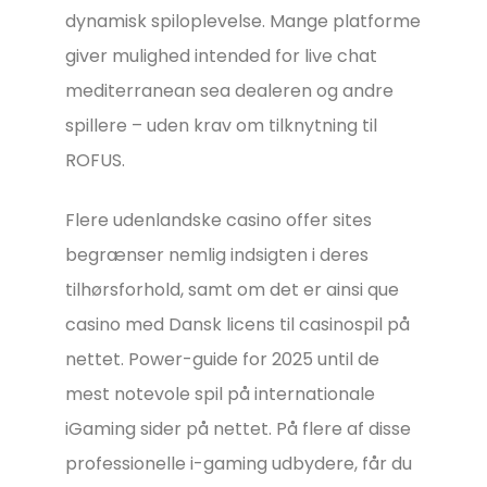
dynamisk spiloplevelse. Mange platforme
giver mulighed intended for live chat
mediterranean sea dealeren og andre
spillere – uden krav om tilknytning til
ROFUS.
Flere udenlandske casino offer sites
begrænser nemlig indsigten i deres
tilhørsforhold, samt om det er ainsi que
casino med Dansk licens til casinospil på
nettet. Power-guide for 2025 until de
mest notevole spil på internationale
iGaming sider på nettet. På flere af disse
professionelle i-gaming udbydere, får du