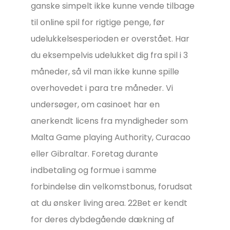
ganske simpelt ikke kunne vende tilbage
til online spil for rigtige penge, før
udelukkelsesperioden er overstået. Har
du eksempelvis udelukket dig fra spil i 3
måneder, så vil man ikke kunne spille
overhovedet i para tre måneder. Vi
undersøger, om casinoet har en
anerkendt licens fra myndigheder som
Malta Game playing Authority, Curacao
eller Gibraltar. Foretag durante
indbetaling og formue i samme
forbindelse din velkomstbonus, forudsat
at du ønsker living area. 22Bet er kendt
for deres dybdegående dækning af