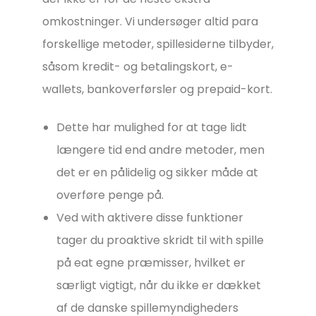
omkostninger. Vi undersøger altid para
forskellige metoder, spillesiderne tilbyder,
såsom kredit- og betalingskort, e-
wallets, bankoverførsler og prepaid-kort.
Dette har mulighed for at tage lidt
længere tid end andre metoder, men
det er en pålidelig og sikker måde at
overføre penge på.
Ved with aktivere disse funktioner
tager du proaktive skridt til with spille
på eat egne præmisser, hvilket er
særligt vigtigt, når du ikke er dækket
af de danske spillemyndigheders