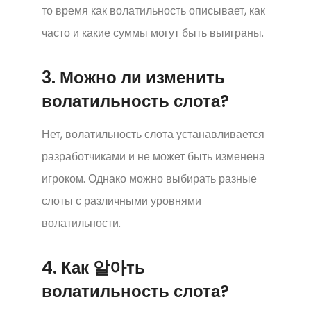
то время как волатильность описывает, как
часто и какие суммы могут быть выиграны.
3. Можно ли изменить
волатильность слота?
Нет, волатильность слота устанавливается
разработчиками и не может быть изменена
игроком. Однако можно выбирать разные
слоты с различными уровнями
волатильности.
4. Как 알아ть
волатильность слота?