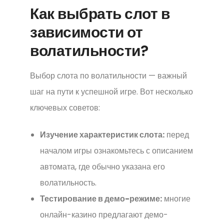
Как выбрать слот в
зависимости от
волатильности?
Выбор слота по волатильности — важный
шаг на пути к успешной игре. Вот несколько
ключевых советов:
Изучение характеристик слота:
перед
началом игры ознакомьтесь с описанием
автомата, где обычно указана его
волатильность.
Тестирование в демо-режиме:
многие
онлайн-казино предлагают демо-