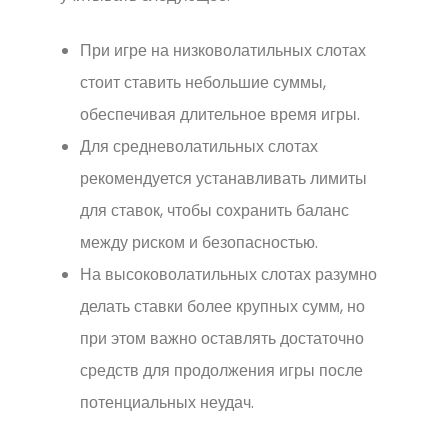
При игре на низковолатильных слотах
стоит ставить небольшие суммы,
обеспечивая длительное время игры.
Для средневолатильных слотах
рекомендуется устанавливать лимиты
для ставок, чтобы сохранить баланс
между риском и безопасностью.
На высоковолатильных слотах разумно
делать ставки более крупных сумм, но
при этом важно оставлять достаточно
средств для продолжения игры после
потенциальных неудач.