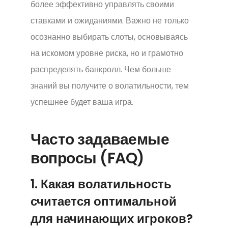
более эффективно управлять своими
ставками и ожиданиями. Важно не только
осознанно выбирать слоты, основываясь
на искомом уровне риска, но и грамотно
распределять банкролл. Чем больше
знаний вы получите о волатильности, тем
успешнее будет ваша игра.
Часто задаваемые
вопросы (FAQ)
1. Какая волатильность
считается оптимальной
для начинающих игроков?