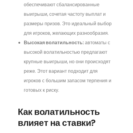
обеспечивают сбалансированные
выигрыши, сочетая частоту выплат и
размеры призов. Это идеальный выбор
для игроков, желающих разнообразия.
Высокая волатильность:
автоматы с
высокой волатильностью предлагают
крупные выигрыши, но они происходят
реже. Этот вариант подходит для
игроков с большим запасом терпения и
готовых к риску.
Как волатильность
влияет на ставки?