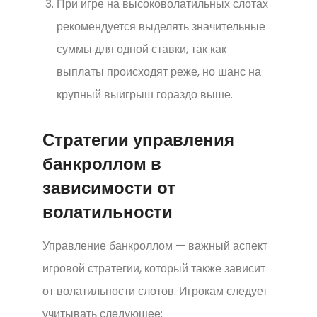
При игре на высоковолатильных слотах
рекомендуется выделять значительные
суммы для одной ставки, так как
выплаты происходят реже, но шанс на
крупный выигрыш гораздо выше.
Стратегии управления
банкроллом в
зависимости от
волатильности
Управление банкроллом — важный аспект
игровой стратегии, который также зависит
от волатильности слотов. Игрокам следует
учитывать следующее: