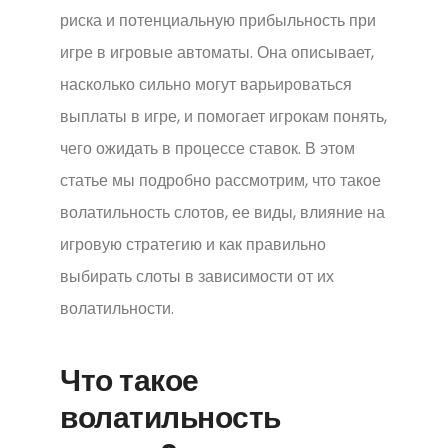
риска и потенциальную прибыльность при
игре в игровые автоматы. Она описывает,
насколько сильно могут варьироваться
выплаты в игре, и помогает игрокам понять,
чего ожидать в процессе ставок. В этом
статье мы подробно рассмотрим, что такое
волатильность слотов, ее виды, влияние на
игровую стратегию и как правильно
выбирать слоты в зависимости от их
волатильности.
Что такое
волатильность