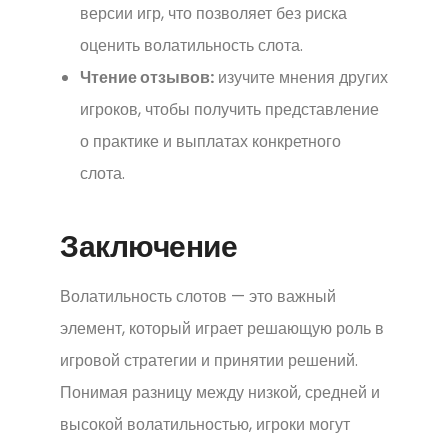
версии игр, что позволяет без риска
оценить волатильность слота.
Чтение отзывов:
изучите мнения других
игроков, чтобы получить представление
о практике и выплатах конкретного
слота.
Заключение
Волатильность слотов — это важный
элемент, который играет решающую роль в
игровой стратегии и принятии решений.
Понимая разницу между низкой, средней и
высокой волатильностью, игроки могут