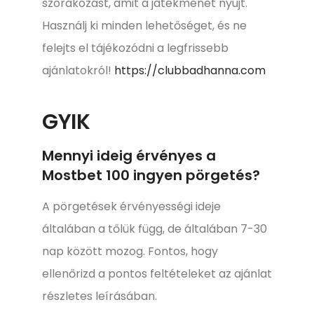
szórakozást, amit a játékmenet nyújt.
Használj ki minden lehetőséget, és ne
felejts el tájékozódni a legfrissebb
ajánlatokról!
https://clubbadhanna.com
GYIK
Mennyi ideig érvényes a
Mostbet 100 ingyen pörgetés?
A pörgetések érvényességi ideje
általában a tőlük függ, de általában 7-30
nap között mozog. Fontos, hogy
ellenőrizd a pontos feltételeket az ajánlat
részletes leírásában.