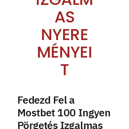
AS
NYERE
MÉNYEI
T
Fedezd Fel a
Mostbet 100 Ingyen
Pörgetés Izgalmas