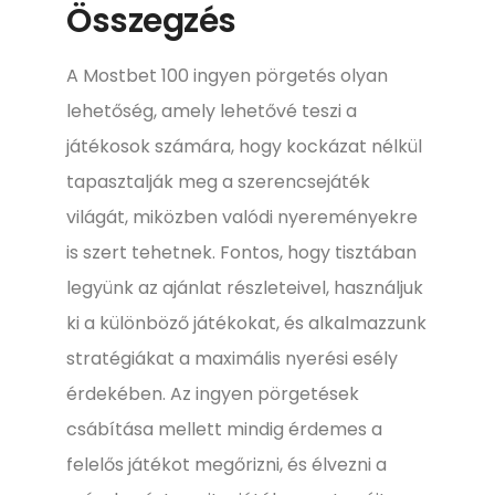
Összegzés
A Mostbet 100 ingyen pörgetés olyan
lehetőség, amely lehetővé teszi a
játékosok számára, hogy kockázat nélkül
tapasztalják meg a szerencsejáték
világát, miközben valódi nyereményekre
is szert tehetnek. Fontos, hogy tisztában
legyünk az ajánlat részleteivel, használjuk
ki a különböző játékokat, és alkalmazzunk
stratégiákat a maximális nyerési esély
érdekében. Az ingyen pörgetések
csábítása mellett mindig érdemes a
felelős játékot megőrizni, és élvezni a