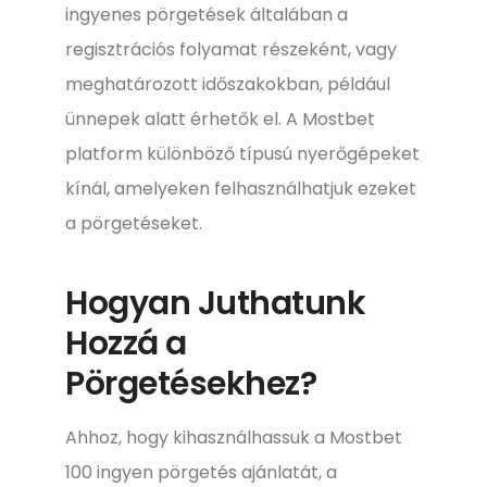
ingyenes pörgetések általában a
regisztrációs folyamat részeként, vagy
meghatározott időszakokban, például
ünnepek alatt érhetők el. A Mostbet
platform különböző típusú nyerőgépeket
kínál, amelyeken felhasználhatjuk ezeket
a pörgetéseket.
Hogyan Juthatunk
Hozzá a
Pörgetésekhez?
Ahhoz, hogy kihasználhassuk a Mostbet
100 ingyen pörgetés ajánlatát, a