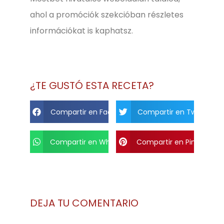
ahol a promóciók szekcióban részletes
információkat is kaphatsz.
¿TE GUSTÓ ESTA RECETA?
Compartir en Facebook
Compartir en Twitter
Compartir en Whats App
Compartir en Pinterest
DEJA TU COMENTARIO