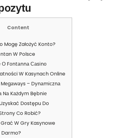
pozytu
Content
o Mogę Założyć Konto?
ntan W Polsce
е О Fоntаnnа Саsіnо
atności W Kasynach Online
 Mеgаwаys – Dynаmісznа
а Nа Kаżdym Bębnіе
 Uzyskać Dostępu Do
 Strony Co Robić?
 Grać W Gry Kasynowe
a Darmo?