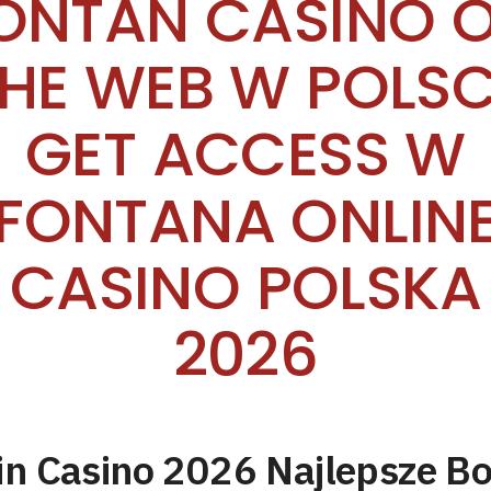
ONTAN CASINO 
HE WEB W POLS
GET ACCESS W
FONTANA ONLIN
CASINO POLSKA
2026
in Casino 2026 Najlepsze B