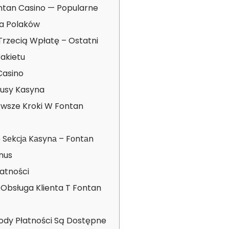
ntan Casino — Popularne
a Polaków
Trzecią Wpłatę – Ostatni
akietu
Casino
inusy Kasyna
rwsze Kroki W Fontan
е Sеkсjа Kаsynа – Fоntаn
nus
atności
 Obsługa Klienta T Fontan
ody Płatności Są Dostępne