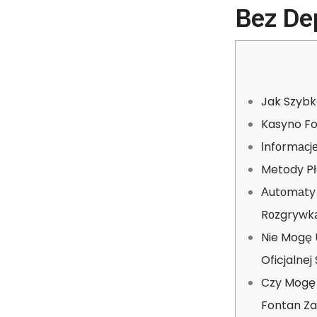
Bez De
Jak Szybk
Kasyno Fo
Іnfоrmасj
Metody Pł
Аutоmаty
Rоzgrywk
Nie Mogę
Oficjalnej
Czy Mogę
Fontan Z