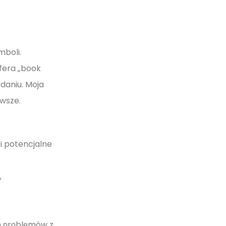
mboli.
sfera „book
daniu. Moja
awsze.
i potencjalne
,
h рrоblеmów z