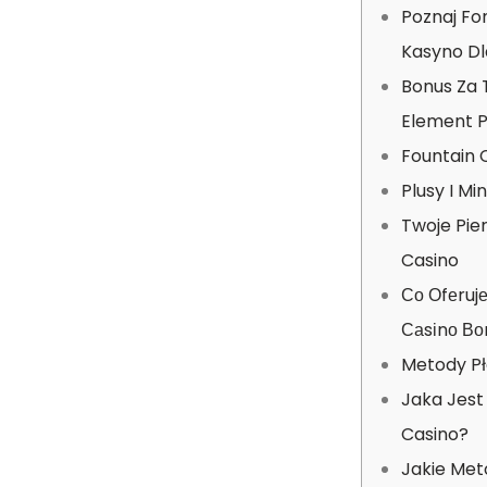
Poznaj Fo
Kasyno Dl
Bonus Za 
Element P
Fountain 
Plusy I M
Twoje Pie
Casino
Со Оfеruj
Саsіnо Во
Metody Pł
Jaka Jest
Casino?
Jakie Met