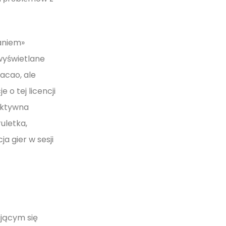
laniem»
wyświetlane
racao, ale
o tej licencji
 aktywna
ruletka,
a gier w sesji
jącym się