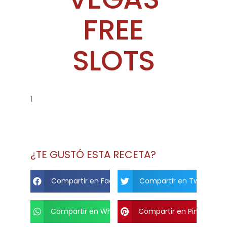
FREE
SLOTS
1
¿TE GUSTÓ ESTA RECETA?
Compartir en Facebook
Compartir en Twitter
Compartir en Whats App
Compartir en Pinterest