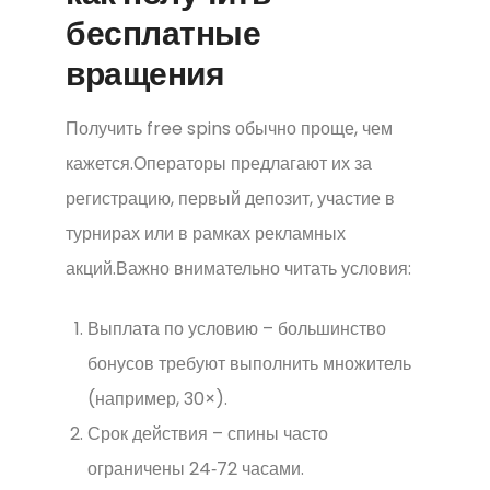
бесплатные
вращения
Получить free spins обычно проще, чем
кажется.Операторы предлагают их за
регистрацию, первый депозит, участие в
турнирах или в рамках рекламных
акций.Важно внимательно читать условия:
Выплата по условию – большинство
бонусов требуют выполнить множитель
(например, 30×).
Срок действия – спины часто
ограничены 24‑72 часами.