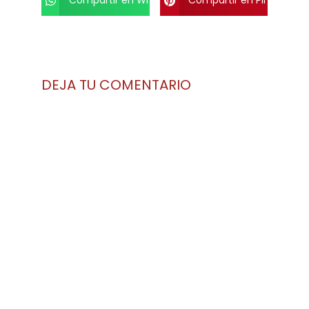
Compartir en Whats App
Compartir en Pinterest
DEJA TU COMENTARIO