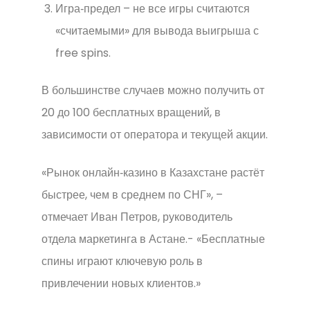
Игра‑предел – не все игры считаются
«считаемыми» для вывода выигрыша с
free spins.
В большинстве случаев можно получить от
20 до 100 бесплатных вращений, в
зависимости от оператора и текущей акции.
«Рынок онлайн‑казино в Казахстане растёт
быстрее, чем в среднем по СНГ», –
отмечает Иван Петров, руководитель
отдела маркетинга в Астане.- «Бесплатные
спины играют ключевую роль в
привлечении новых клиентов.»