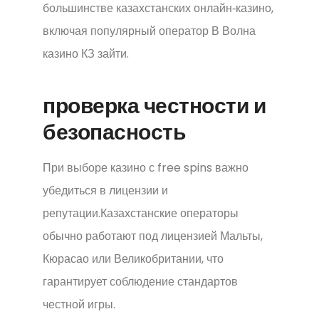
большинстве казахстанских онлайн‑казино,
включая популярный оператор В Волна
казино КЗ зайти.
проверка честности и
безопасность
При выборе казино с free spins важно
убедиться в лицензии и
репутации.Казахстанские операторы
обычно работают под лицензией Мальты,
Кюрасао или Великобритании, что
гарантирует соблюдение стандартов
честной игры.