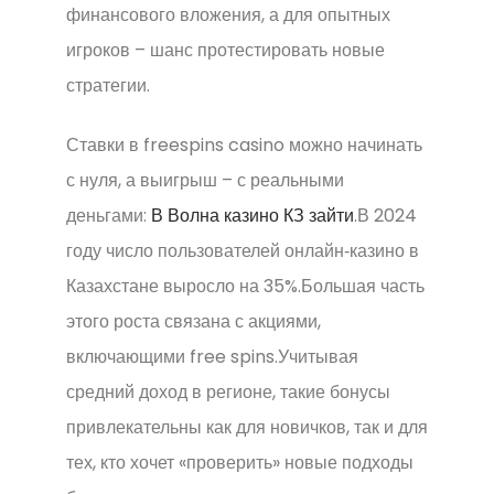
финансового вложения, а для опытных
игроков – шанс протестировать новые
стратегии.
Ставки в freespins casino можно начинать
с нуля, а выигрыш – с реальными
деньгами:
В Волна казино КЗ зайти
.В 2024
году число пользователей онлайн‑казино в
Казахстане выросло на 35%.Большая часть
этого роста связана с акциями,
включающими free spins.Учитывая
средний доход в регионе, такие бонусы
привлекательны как для новичков, так и для
тех, кто хочет «проверить» новые подходы