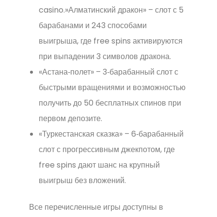
casino.»Алматинский дракон» – слот с 5
барабанами и 243 способами
выигрыша, где free spins активируются
при выпадении 3 символов дракона.
«Астана‑полет» – 3‑барабанный слот с
быстрыми вращениями и возможностью
получить до 50 бесплатных спинов при
первом депозите.
«Туркестанская сказка» – 6‑барабанный
слот с прогрессивным джекпотом, где
free spins дают шанс на крупный
выигрыш без вложений.
Все перечисленные игры доступны в