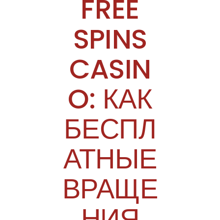
FREE
SPINS
CASIN
O: КАК
БЕСПЛ
АТНЫЕ
ВРАЩЕ
НИЯ