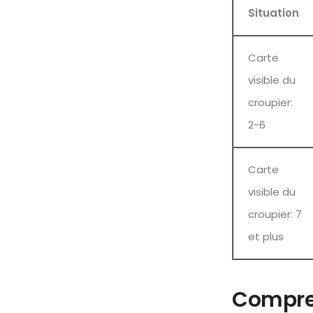
Situation
Carte
visible du
croupier:
2-6
Carte
visible du
croupier: 7
et plus
Compren