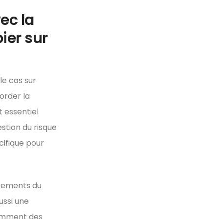
ec la
ier sur
le cas sur
order la
t essentiel
stion du risque
cifique pour
rtements du
ussi une
tamment des