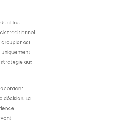
dont les
ck traditionnel
u croupier est
ée uniquement
 stratégie aux
s abordent
e décision. La
rience
rvant