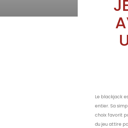
J
A
Le blackjack es
entier. Sa sim
choix favorit 
du jeu attire p