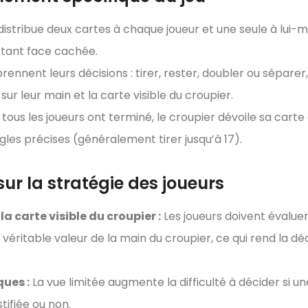
distribue deux cartes à chaque joueur et une seule à lui-
tant face cachée.
prennent leurs décisions : tirer, rester, doubler ou sépare
ur leur main et la carte visible du croupier.
 tous les joueurs ont terminé, le croupier dévoile sa cart
gles précises (généralement tirer jusqu’à 17).
ur la stratégie des joueurs
la carte visible du croupier :
Les joueurs doivent évaluer
 véritable valeur de la main du croupier, ce qui rend la déc
ques :
La vue limitée augmente la difficulté à décider si un
stifiée ou non.