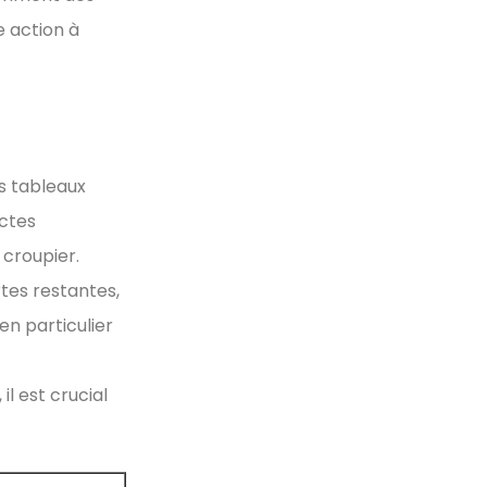
 action à
es tableaux
ictes
 croupier.
rtes restantes,
en particulier
il est crucial