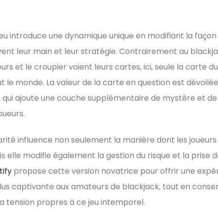
eu introduce une dynamique unique en modifiant la façon 
vent leur main et leur stratégie. Contrairement au blackja
eurs et le croupier voient leurs cartes, ici, seule la carte d
out le monde. La valeur de la carte en question est dévoil
e qui ajoute une couche supplémentaire de mystère et de
oueurs.
arité influence non seulement la manière dont les joueur
is elle modifie également la gestion du risque et la prise d
tify
propose cette version novatrice pour offrir une expé
plus captivante aux amateurs de blackjack, tout en conse
 la tension propres à ce jeu intemporel.