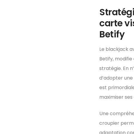
Stratég
carte v
Betify
Le blackjack a
Betify, modifi
stratégie. En n
d’adopter une 
est primordiale
maximiser ses 
Une compréhen
croupier perme
adaptation con