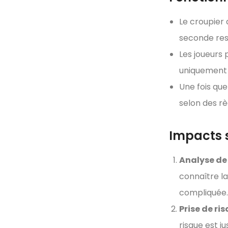
Le croupier 
seconde res
Les joueurs 
uniquement s
Une fois que
selon des rè
Impacts s
Analyse de 
connaître la
compliquée.
Prise de ris
risque est ju