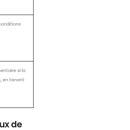
 conditions
entaire si la
e, en tenant
ux de