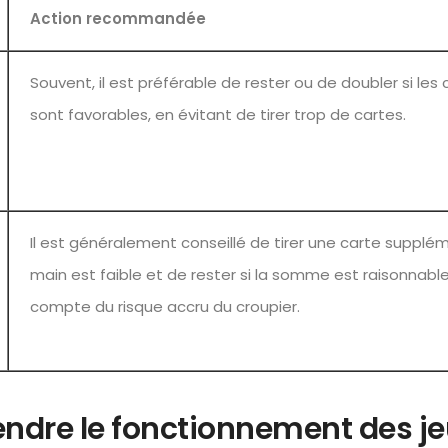
Action recommandée
Souvent, il est préférable de rester ou de doubler si les
sont favorables, en évitant de tirer trop de cartes.
Il est généralement conseillé de tirer une carte supplém
main est faible et de rester si la somme est raisonnabl
compte du risque accru du croupier.
dre le fonctionnement des je