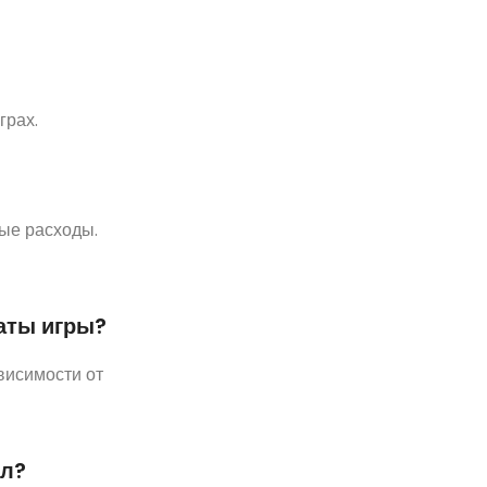
грах.
ные расходы.
таты игры?
висимости от
ал?