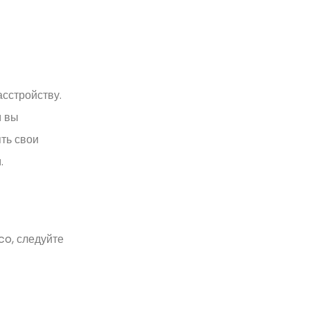
сстройству.
м вы
ть свои
.
co, следуйте