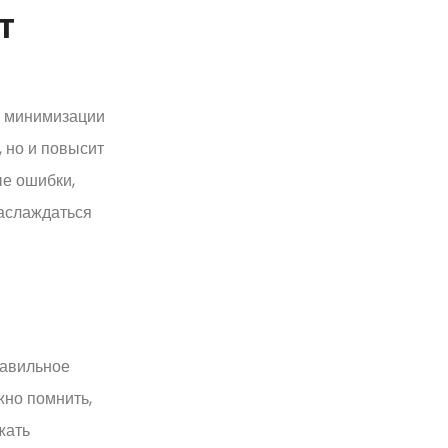
т
и минимизации
 но и повысит
ые ошибки,
наслаждаться
равильное
жно помнить,
жать