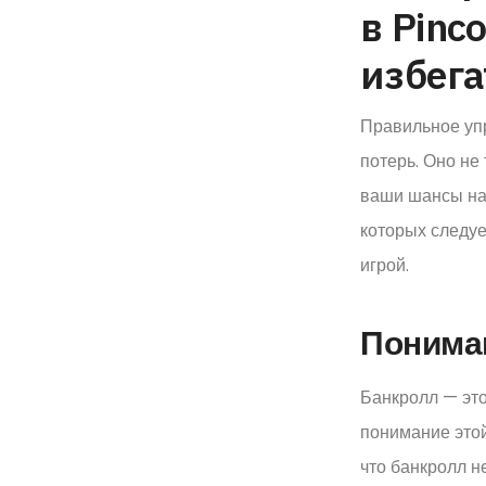
в Pinc
избега
Правильное упр
потерь. Оно не
ваши шансы на
которых следуе
игрой.
Понима
Банкролл — это
понимание этой
что банкролл 