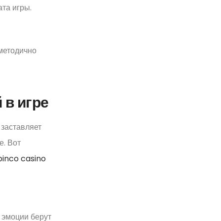
та игры.
 методично
 в игре
 заставляет
е. Вот
pinco casino
 эмоции берут