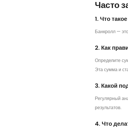
Часто 
1. Что тако
Банкролл — это
2. Как пра
Определите сум
Эта сумма и ст
3. Какой п
Регулярный ана
результатов.
4. Что дел