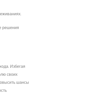
реживаниях.
ые решения
хода. Избегая
олю своих
 повысить шансы
ость