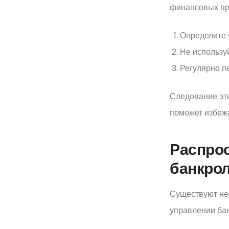
финансовых пр
Определите ч
Не использу
Регулярно п
Следование эт
поможет избежа
Распро
банкро
Существуют не
управлении бан