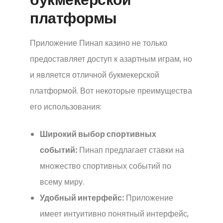
букмекерской
платформы
Приложение Пинап казино не только
предоставляет доступ к азартным играм, но
и является отличной букмекерской
платформой. Вот некоторые преимущества
его использования:
Широкий выбор спортивных
событий:
Пинап предлагает ставки на
множество спортивных событий по
всему миру.
Удобный интерфейс:
Приложение
имеет интуитивно понятный интерфейс,