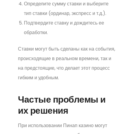
Определите сумму ставки и выберите
тип ставки (ординар, экспресс и т.д.).
Подтвердите ставку и дождитесь ее
обработки.
Ставки могут быть сделаны как на события,
происходящие в реальном времени, так и
на предстоящие, что делает этот процесс
гибким и удобным.
Частые проблемы и
их решения
При использовании Пинап казино могут