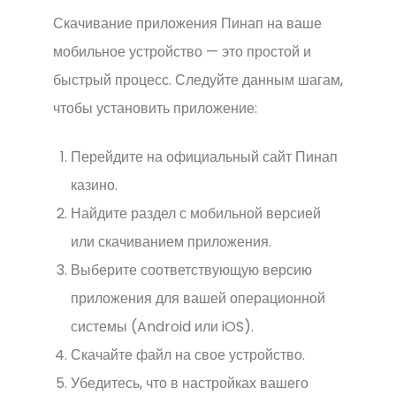
Скачивание приложения Пинап на ваше
мобильное устройство — это простой и
быстрый процесс. Следуйте данным шагам,
чтобы установить приложение:
Перейдите на официальный сайт Пинап
казино.
Найдите раздел с мобильной версией
или скачиванием приложения.
Выберите соответствующую версию
приложения для вашей операционной
системы (Android или iOS).
Скачайте файл на свое устройство.
Убедитесь, что в настройках вашего