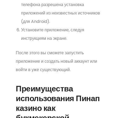
телефона разрешена установка
приложений из неизвестных источников
(для Android).
Установите приложение, следуя
инструкциям на экране.
После этого вы сможете запустить
приложение и создать новый аккаунт или
войти в уже существующий.
Преимущества
использования Пинап
казино как