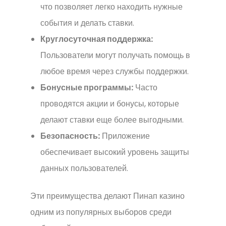
что позволяет легко находить нужные
события и делать ставки.
Круглосуточная поддержка:
Пользователи могут получать помощь в
любое время через службы поддержки.
Бонусные программы:
Часто
проводятся акции и бонусы, которые
делают ставки еще более выгодными.
Безопасность:
Приложение
обеспечивает высокий уровень защиты
данных пользователей.
Эти преимущества делают Пинап казино
одним из популярных выборов среди