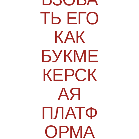
ТЬ ЕГО
КАК
БУКМЕ
КЕРСК
АЯ
ПЛАТФ
ОРМА