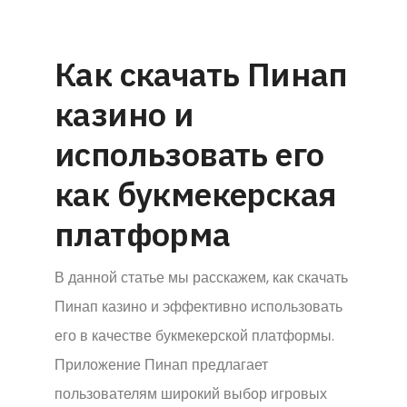
Как скачать Пинап
казино и
использовать его
как букмекерская
платформа
В данной статье мы расскажем, как скачать
Пинап казино и эффективно использовать
его в качестве букмекерской платформы.
Приложение Пинап предлагает
пользователям широкий выбор игровых