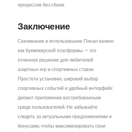
процессом без сбоев.
Заключение
Скачивание и использование Пинап казино
как букмекерской платформы — это
отличное решение для любителей
азартных игр и спортивных ставок.
Простота установки, широкий выбор
спортивных событий и удобный интерфейс
делают приложение востребованным
среди пользователей. Не забывайте
следить за актуальными предложениями и
бонусами, чтобы максимизировать свои