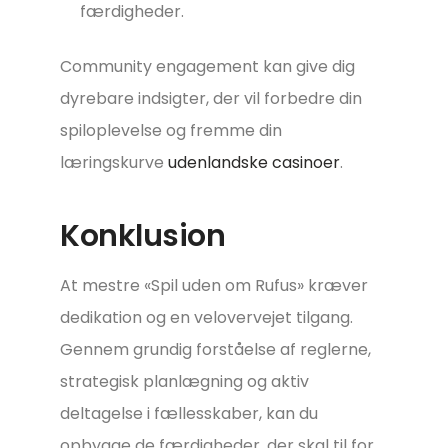
færdigheder.
Community engagement kan give dig
dyrebare indsigter, der vil forbedre din
spiloplevelse og fremme din
læringskurve
udenlandske casinoer
.
Konklusion
At mestre «Spil uden om Rufus» kræver
dedikation og en velovervejet tilgang.
Gennem grundig forståelse af reglerne,
strategisk planlægning og aktiv
deltagelse i fællesskaber, kan du
opbygge de færdigheder, der skal til for