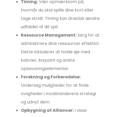
Timing:
Vær opmærksom på,
hvornår du skal spille dine kort eller
tage skridt. Timing kan drastisk ændre
udfaldet af dit spil.
Ressource Management:
Sørg for at
administrere dine ressourcer effektivt.
Dette inkluderer at holde øje med
kalorier, livspoint og andre
opbevaringselementer.
Forskning og Forberedelse:
Undersøg muligheder for at finde
svagheder i modstanderens strategi
og udnyt dem.
Opbygning af Alliancer:
I visse