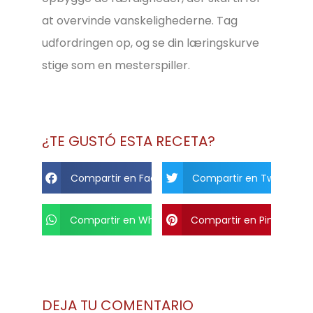
at overvinde vanskelighederne. Tag
udfordringen op, og se din læringskurve
stige som en mesterspiller.
¿TE GUSTÓ ESTA RECETA?
Compartir en Facebook
Compartir en Twitter
Compartir en Whats App
Compartir en Pinterest
DEJA TU COMENTARIO