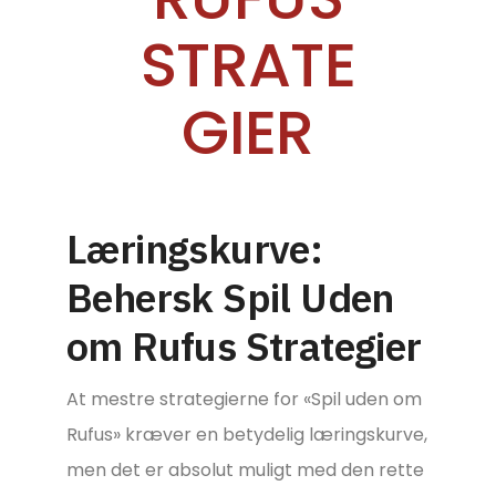
STRATE
GIER
Læringskurve:
Behersk Spil Uden
om Rufus Strategier
At mestre strategierne for «Spil uden om
Rufus» kræver en betydelig læringskurve,
men det er absolut muligt med den rette