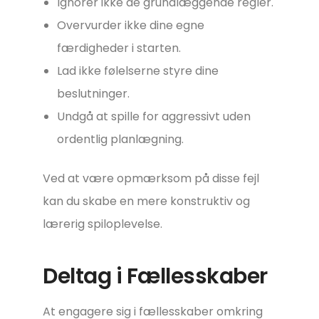
Ignorer ikke de grundlæggende regler.
Overvurder ikke dine egne
færdigheder i starten.
Lad ikke følelserne styre dine
beslutninger.
Undgå at spille for aggressivt uden
ordentlig planlægning.
Ved at være opmærksom på disse fejl
kan du skabe en mere konstruktiv og
lærerig spiloplevelse.
Deltag i Fællesskaber
At engagere sig i fællesskaber omkring