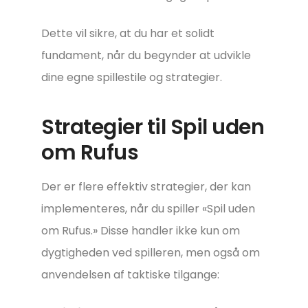
Dette vil sikre, at du har et solidt
fundament, når du begynder at udvikle
dine egne spillestile og strategier.
Strategier til Spil uden
om Rufus
Der er flere effektiv strategier, der kan
implementeres, når du spiller «Spil uden
om Rufus.» Disse handler ikke kun om
dygtigheden ved spilleren, men også om
anvendelsen af taktiske tilgange: