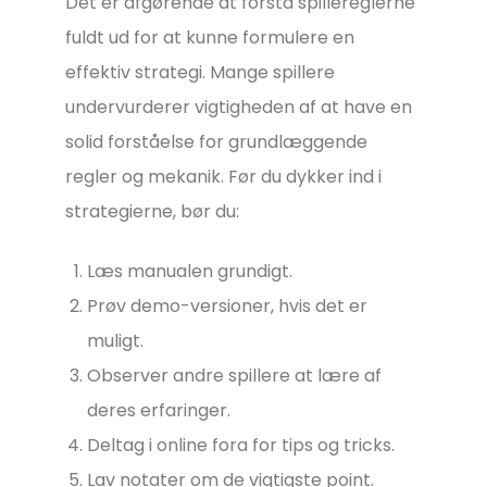
Det er afgørende at forstå spillereglerne
fuldt ud for at kunne formulere en
effektiv strategi. Mange spillere
undervurderer vigtigheden af at have en
solid forståelse for grundlæggende
regler og mekanik. Før du dykker ind i
strategierne, bør du:
Læs manualen grundigt.
Prøv demo-versioner, hvis det er
muligt.
Observer andre spillere at lære af
deres erfaringer.
Deltag i online fora for tips og tricks.
Lav notater om de vigtigste point.