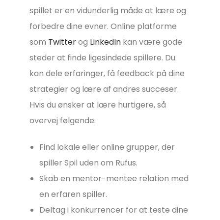
spillet er en vidunderlig måde at lære og
forbedre dine evner. Online platforme
som
Twitter
og
LinkedIn
kan være gode
steder at finde ligesindede spillere. Du
kan dele erfaringer, få feedback på dine
strategier og lære af andres succeser.
Hvis du ønsker at lære hurtigere, så
overvej følgende:
Find lokale eller online grupper, der
spiller Spil uden om Rufus.
Skab en mentor-mentee relation med
en erfaren spiller.
Deltag i konkurrencer for at teste dine