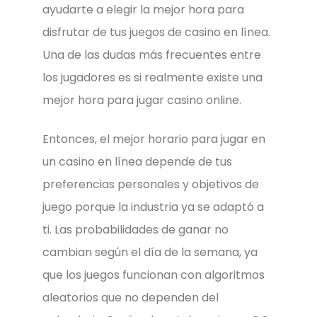
ayudarte a elegir la mejor hora para
disfrutar de tus juegos de casino en línea.
Una de las dudas más frecuentes entre
los jugadores es si realmente existe una
mejor hora para jugar casino online.
Entonces, el mejor horario para jugar en
un casino en línea depende de tus
preferencias personales y objetivos de
juego porque la industria ya se adaptó a
ti. Las probabilidades de ganar no
cambian según el día de la semana, ya
que los juegos funcionan con algoritmos
aleatorios que no dependen del