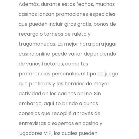
Además, durante estas fechas, muchos
casinos lanzan promociones especiales
que pueden incluir giros gratis, bonos de
recarga o torneos de ruleta y
tragamonedas. La mejor hora para jugar
casino online puede variar dependiendo
de varios factores, como tus
preferencias personales, el tipo de juego
que prefieras y los horarios de mayor
actividad en los casinos online. Sin
embargo, aquí te brindo algunos
consejos que recopilé a través de
entrevistas a expertos en casino y
jugadores VIP, los cuales pueden