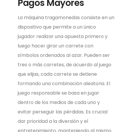
Pagos Mayores
La máquina tragamonedas consiste en un
dispositivo que permite a un único
jugador realizar una apuesta primero y
luego hacer girar un carrete con
símbolos ordenados al azar. Pueden ser
tres o más carretes, de acuerdo al juego
que elijas, cada carrete se detiene
formando una combinación aleatoria. El
juego responsable se basa en jugar
dentro de los medios de cada uno y
evitar perseguir las pérdidas. Es crucial
dar prioridad a la diversión y el
entretenimiento, manteniendo al mismo