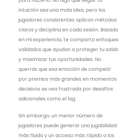
para hacerlo. No digo que seguir tu
intuición sea una mala idea, pero los
jugadores consistentes aplican métodos
claros y disciplina en cada sesión. Basado
en mi experiencia, te comparto enfoques
validados que ayudan a proteger tu saldo
y maximizar tus oportunidades. No
querrás que esa emoción de competir
por premios más grandes en momentos
decisivos se vea frustrada por desafíos
adicionales como el lag.
Sin embargo, un menor número de
jugadores puede generar una jugabilidad
más fluida y un acceso más rápido a los