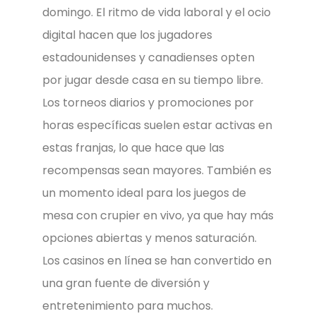
domingo. El ritmo de vida laboral y el ocio
digital hacen que los jugadores
estadounidenses y canadienses opten
por jugar desde casa en su tiempo libre.
Los torneos diarios y promociones por
horas específicas suelen estar activas en
estas franjas, lo que hace que las
recompensas sean mayores. También es
un momento ideal para los juegos de
mesa con crupier en vivo, ya que hay más
opciones abiertas y menos saturación.
Los casinos en línea se han convertido en
una gran fuente de diversión y
entretenimiento para muchos.