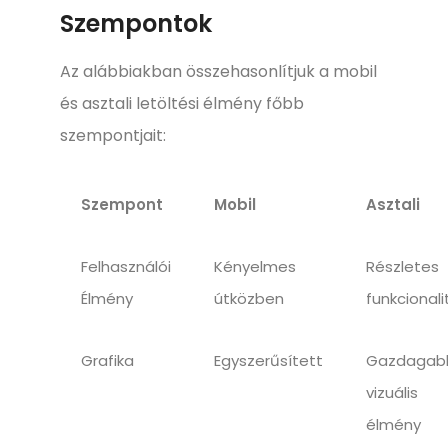
Szempontok
Az alábbiakban összehasonlítjuk a mobil
és asztali letöltési élmény főbb
szempontjait:
Szempont
Mobil
Asztali
Felhasználói
Kényelmes
Részletes
Élmény
útközben
funkcionali
Grafika
Egyszerűsített
Gazdagab
vizuális
élmény