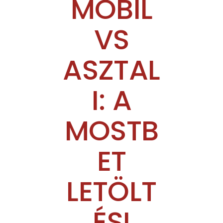
MOBIL
VS
ASZTAL
I: A
MOSTB
ET
LETÖLT
ÉSI