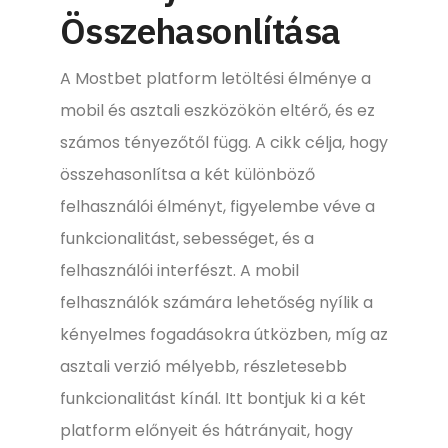
Összehasonlítása
A Mostbet platform letöltési élménye a
mobil és asztali eszközökön eltérő, és ez
számos tényezőtől függ. A cikk célja, hogy
összehasonlítsa a két különböző
felhasználói élményt, figyelembe véve a
funkcionalitást, sebességet, és a
felhasználói interfészt. A mobil
felhasználók számára lehetőség nyílik a
kényelmes fogadásokra útközben, míg az
asztali verzió mélyebb, részletesebb
funkcionalitást kínál. Itt bontjuk ki a két
platform előnyeit és hátrányait, hogy