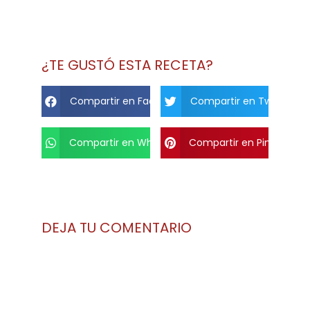
¿TE GUSTÓ ESTA RECETA?
Compartir en Facebook
Compartir en Twitter
Compartir en Whats App
Compartir en Pinterest
DEJA TU COMENTARIO