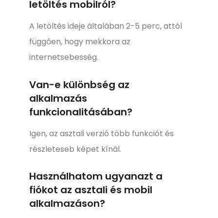
letöltés mobilról?
A letöltés ideje általában 2-5 perc, attól
függően, hogy mekkora az
internetsebesség.
Van-e különbség az
alkalmazás
funkcionalitásában?
Igen, az asztali verzió több funkciót és
részleteseb képet kínál.
Használhatom ugyanazt a
fiókot az asztali és mobil
alkalmazáson?