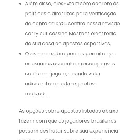
Além disso, eles» «também aderem às
políticas e diretrizes para verificação
de conta da KYC, confira nossa revisão
carry out cassino Mostbet electronic
da sua casa de apostas esportivas.
O sistema sobre pontos permite que
os usuários acumulem recompensas
conforme jogam, criando valor
adicional em cada ex profeso
realizada.
As opções sobre apostas listadas abaixo
fazem com que os jogadores brasileiros
possam desfrutar sobre sua experiência