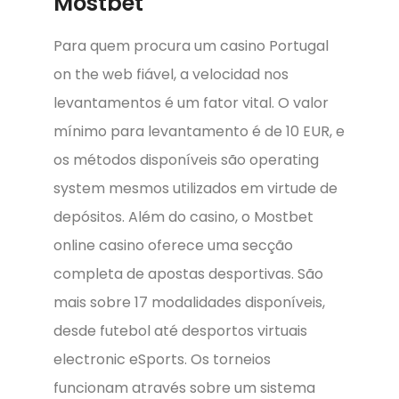
Mostbet
Para quem procura um casino Portugal
on the web fiável, a velocidad nos
levantamentos é um fator vital. O valor
mínimo para levantamento é de 10 EUR, e
os métodos disponíveis são operating
system mesmos utilizados em virtude de
depósitos. Além do casino, o Mostbet
online casino oferece uma secção
completa de apostas desportivas. São
mais sobre 17 modalidades disponíveis,
desde futebol até desportos virtuais
electronic eSports. Os torneios
funcionam através sobre um sistema