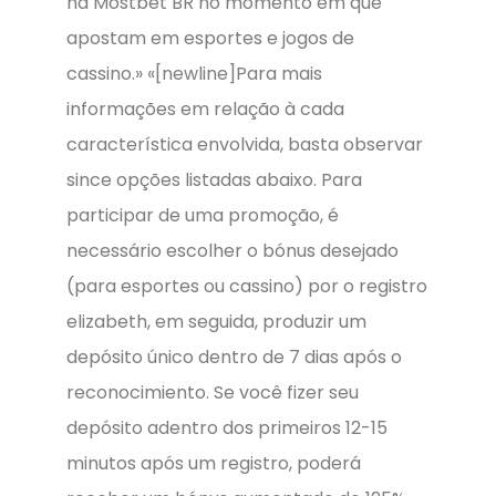
na Mostbet BR no momento em que
apostam em esportes e jogos de
cassino.» «[newline]Para mais
informações em relação à cada
característica envolvida, basta observar
since opções listadas abaixo. Para
participar de uma promoção, é
necessário escolher o bónus desejado
(para esportes ou cassino) por o registro
elizabeth, em seguida, produzir um
depósito único dentro de 7 dias após o
reconocimiento. Se você fizer seu
depósito adentro dos primeiros 12-15
minutos após um registro, poderá