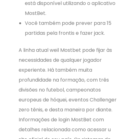
está disponível utilizando o aplicativo
MostBet.
Você também pode prever para 15
partidas pela frontis e fazer jack.
A linha atual weil Mostbet pode fijar às
necessidades de qualquer jogador
experiente. Há também muita
profundidade na formação, com três
divisões no futebol, campeonatos
europeus de hóquei, eventos Challenger
zero tênis, e desta maneira por diante.
Informações de login MostBet com
detalhes relacionada como acessar u