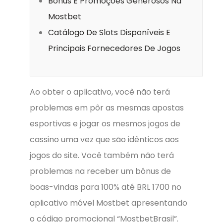
Bónus E Promoções Generosos Na
Mostbet
Catálogo De Slots Disponíveis E
Principais Fornecedores De Jogos
Ao obter o aplicativo, você não terá
problemas em pôr as mesmas apostas
esportivas e jogar os mesmos jogos de
cassino uma vez que são idênticos aos
jogos do site. Você também não terá
problemas na receber um bônus de
boas-vindas para 100% até BRL 1700 no
aplicativo móvel Mostbet apresentando
o código promocional “MostbetBrasil”.