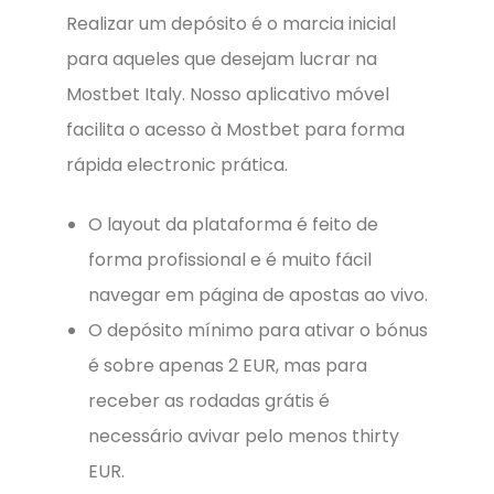
Realizar um depósito é o marcia inicial
para aqueles que desejam lucrar na
Mostbet Italy. Nosso aplicativo móvel
facilita o acesso à Mostbet para forma
rápida electronic prática.
O layout da plataforma é feito de
forma profissional e é muito fácil
navegar em página de apostas ao vivo.
O depósito mínimo para ativar o bónus
é sobre apenas 2 EUR, mas para
receber as rodadas grátis é
necessário avivar pelo menos thirty
EUR.