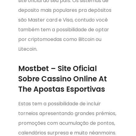
site oficial do seu país. Os sistemas de
deposito mais populares pra depósitos
são Master card e Visa, contudo você
também tem a possibilidade de optar
por criptomoedas como Bitcoin ou
Litecoin.
Mostbet – Site Oficial
Sobre Cassino Online At
The Apostas Esportivas
Estas tem a possibilidade de incluir
torneios apresentando grandes prémios,
promoções com acumulação de pontos,
calendários surpresa e muito néanmoins.