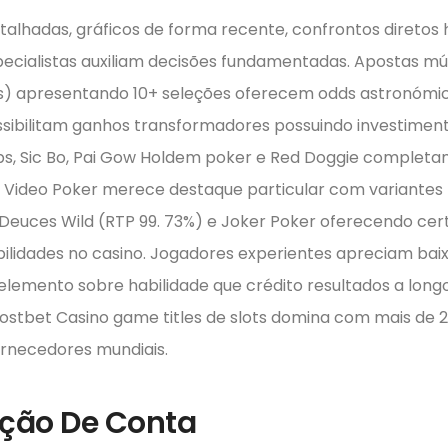
etalhadas, gráficos de forma recente, confrontos diretos h
pecialistas auxiliam decisões fundamentadas. Apostas múl
) apresentando 10+ seleções oferecem odds astronómi
ssibilitam ganhos transformadores possuindo investimen
ps, Sic Bo, Pai Gow Holdem poker e Red Doggie complet
. Video Poker merece destaque particular com variantes 
 Deuces Wild (RTP 99. 73%) e Joker Poker oferecendo cer
bilidades no casino. Jogadores experientes apreciam ba
elemento sobre habilidade que crédito resultados a longo
stbet Casino game titles de slots domina com mais de 2. 
ornecedores mundiais.
ação De Conta