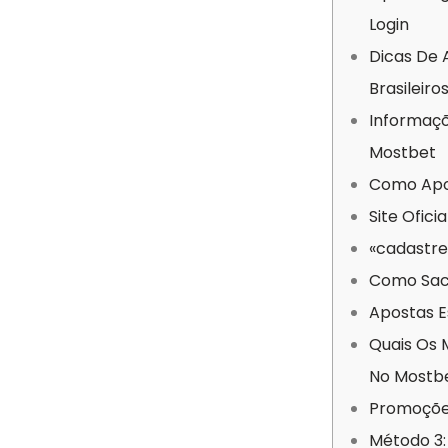
Login
Dicas De 
Brasileiro
Informaçõ
Mostbet
Como Apo
Site Ofici
«cadastr
Como Sac
Apostas E
Quais Os
No Mostb
Promoções
Método 3: