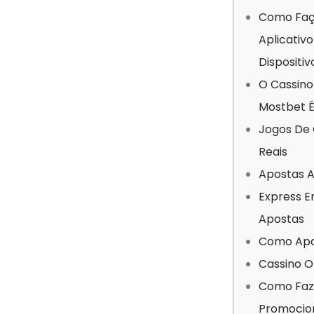
Como Faço
Aplicativ
Dispositiv
O Cassino
Mostbet É
Jogos De 
Reais
Apostas A
Express E
Apostas
Como Apo
Cassino O
Como Faz
Promocio