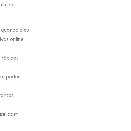
lín de
 quando eles
vas online
 rápidos,
am poder
ventos
gar, com