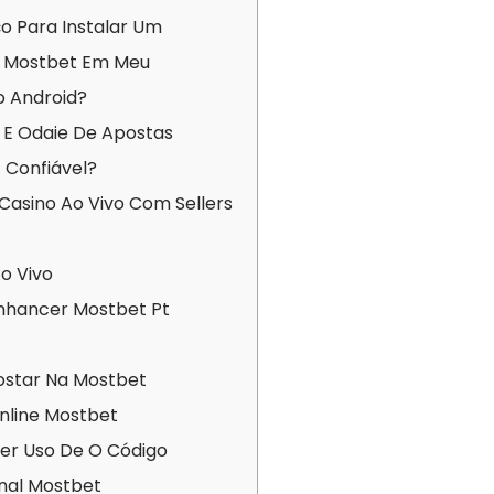
 Para Instalar Um
o Mostbet Em Meu
o Android?
 E Odaie De Apostas
 Confiável?
Casino Ao Vivo Com Sellers
o Vivo
nhancer Mostbet Pt
star Na Mostbet
nline Mostbet
er Uso De O Código
nal Mostbet