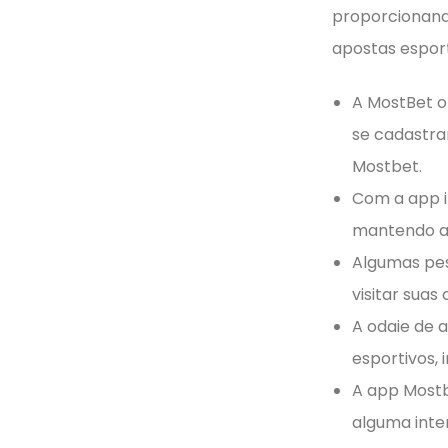
proporcionand
apostas esport
A MostBet o
se cadastra
Mostbet.
Com a app in
mantendo a 
Algumas pes
visitar suas
A odaie de 
esportivos, 
A app Mostb
alguma inte