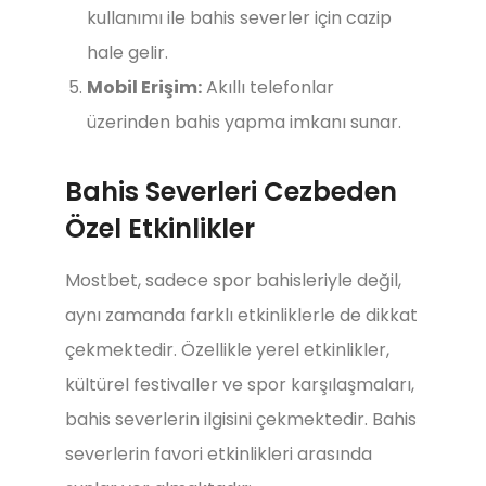
kullanımı ile bahis severler için cazip
hale gelir.
Mobil Erişim:
Akıllı telefonlar
üzerinden bahis yapma imkanı sunar.
Bahis Severleri Cezbeden
Özel Etkinlikler
Mostbet, sadece spor bahisleriyle değil,
aynı zamanda farklı etkinliklerle de dikkat
çekmektedir. Özellikle yerel etkinlikler,
kültürel festivaller ve spor karşılaşmaları,
bahis severlerin ilgisini çekmektedir. Bahis
severlerin favori etkinlikleri arasında