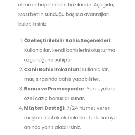
etme sebeplerinden bazılarıdır. Aşağıda,
Mostbet’in sunduğu başlıca avantajları
bulabilirsiniz:
Özelleştirilebilir Bahis Seçenekleri:
Kullanıcılar, kendi bahislerini oluşturma
özgürlüğüne sahiptir.
Canlı Bahis İmkanları:
Kullanıcılar,
maç sırasında bahis yapabilirler.
Bonus ve Promosyonlar:
Yeni üyelere
özel cazip bonuslar sunar.
Müşteri Desteği:
7/24 hizmet veren
müşteri destek ekibi ile her türlü soruya
anında yanıt alabilirsiniz.