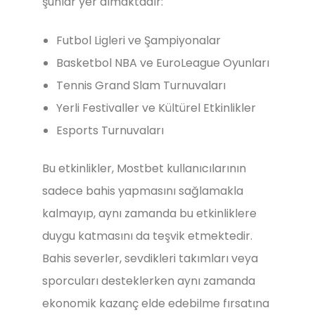
şunlar yer almaktadır:
Futbol Ligleri ve Şampiyonalar
Basketbol NBA ve EuroLeague Oyunları
Tennis Grand Slam Turnuvaları
Yerli Festivaller ve Kültürel Etkinlikler
Esports Turnuvaları
Bu etkinlikler, Mostbet kullanıcılarının
sadece bahis yapmasını sağlamakla
kalmayıp, aynı zamanda bu etkinliklere
duygu katmasını da teşvik etmektedir.
Bahis severler, sevdikleri takımları veya
sporcuları desteklerken aynı zamanda
ekonomik kazanç elde edebilme fırsatına