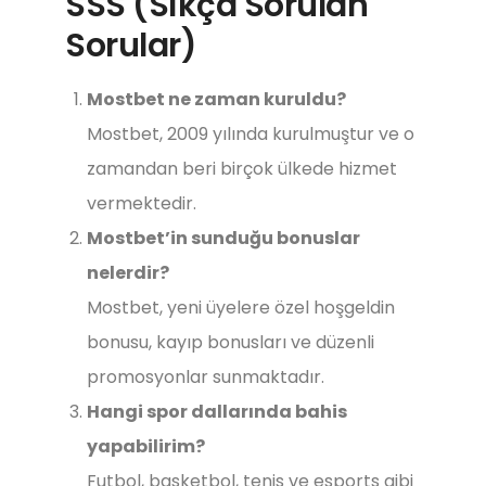
SSS (Sıkça Sorulan
Sorular)
Mostbet ne zaman kuruldu?
Mostbet, 2009 yılında kurulmuştur ve o
zamandan beri birçok ülkede hizmet
vermektedir.
Mostbet’in sunduğu bonuslar
nelerdir?
Mostbet, yeni üyelere özel hoşgeldin
bonusu, kayıp bonusları ve düzenli
promosyonlar sunmaktadır.
Hangi spor dallarında bahis
yapabilirim?
Futbol, basketbol, tenis ve esports gibi