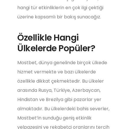
hangi tür etkinliklerin en çok ilgi çektiği
üzerine kapsamlı bir bakış sunacağız.
Özellikle Hangi
Ülkelerde Popüler?
Mostbet, dünya genelinde birçok ülkede
hizmet vermekte ve bazı ülkelerde
özellikle dikkat çekmektedir. Bu ülkeler
arasında Rusya, Türkiye, Azerbaycan,
Hindistan ve Brezilya gibi pazarlar yer
almaktadır. Bu ülkelerdeki bahis severler,
Mostbet’in sunduğu geniş etkinlik
yelpazesini ve rekabetçi oranlarını tercih