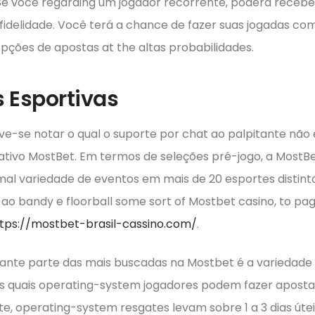
Se você regarding um jogador recorrente, poderá recebe
fidelidade. Você terá a chance de fazer suas jogadas c
pções de apostas at the altas probabilidades.
 Esportivas
ve-se notar o qual o suporte por chat ao palpitante não 
cativo MostBet. Em termos de seleções pré-jogo, a Most
l variedade de eventos em mais de 20 esportes distinto
ao bandy e floorball some sort of Mostbet casino, to pa
tps://mostbet-brasil-cassino.com/
.
nte parte das mais buscadas na Mostbet é a variedade
s quais operating-system jogadores podem fazer aposta
, operating-system resgates levam sobre 1 a 3 dias útei