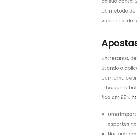
da sua conta. 
do metodo de 
variedade de o
Apostas
Entretanto, de
usando o apli
com uma avisma
e basquetebol 
fica em 95%
ht
Uma importa
esportes no
Normalmente