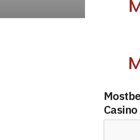
M
M
Mostbe
Casino 