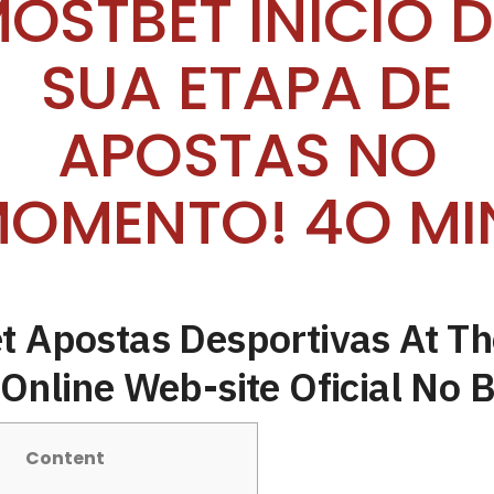
OSTBET INÍCIO 
SUA ETAPA DE
APOSTAS NO
OMENTO! 4O MI
t Apostas Desportivas At Th
Online Web-site Oficial No B
Content