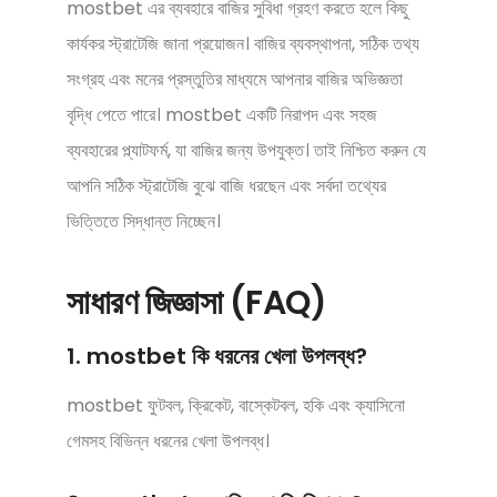
mostbet এর ব্যবহারে বাজির সুবিধা গ্রহণ করতে হলে কিছু
কার্যকর স্ট্রাটেজি জানা প্রয়োজন। বাজির ব্যবস্থাপনা, সঠিক তথ্য
সংগ্রহ এবং মনের প্রস্তুতির মাধ্যমে আপনার বাজির অভিজ্ঞতা
বৃদ্ধি পেতে পারে। mostbet একটি নিরাপদ এবং সহজ
ব্যবহারের প্ল্যাটফর্ম, যা বাজির জন্য উপযুক্ত। তাই নিশ্চিত করুন যে
আপনি সঠিক স্ট্রাটেজি বুঝে বাজি ধরছেন এবং সর্বদা তথ্যের
ভিত্তিতে সিদ্ধান্ত নিচ্ছেন।
সাধারণ জিজ্ঞাসা (FAQ)
1. mostbet কি ধরনের খেলা উপলব্ধ?
mostbet ফুটবল, ক্রিকেট, বাস্কেটবল, হকি এবং ক্যাসিনো
গেমসহ বিভিন্ন ধরনের খেলা উপলব্ধ।