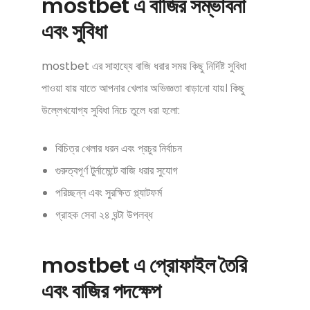
mostbet এ বাজির সম্ভাবনা
এবং সুবিধা
mostbet এর সাহায্যে বাজি ধরার সময় কিছু নির্দিষ্ট সুবিধা
পাওয়া যায় যাতে আপনার খেলার অভিজ্ঞতা বাড়ানো যায়। কিছু
উল্লেখযোগ্য সুবিধা নিচে তুলে ধরা হলো:
বিচিত্র খেলার ধরন এবং প্রচুর নির্বাচন
গুরুত্বপূর্ণ টুর্নামেন্টে বাজি ধরার সুযোগ
পরিচ্ছন্ন এবং সুরক্ষিত প্ল্যাটফর্ম
গ্রাহক সেবা ২৪ ঘন্টা উপলব্ধ
mostbet এ প্রোফাইল তৈরি
এবং বাজির পদক্ষেপ