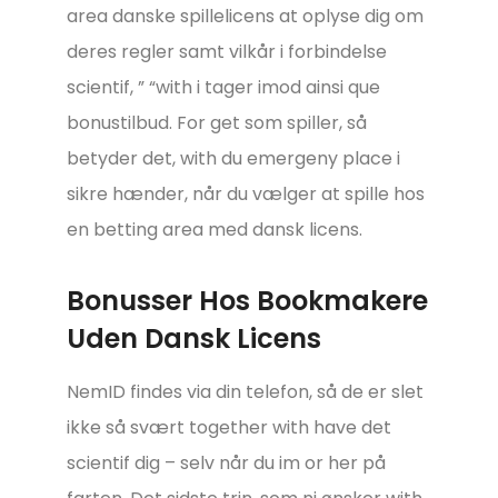
area danske spillelicens at oplyse dig om
deres regler samt vilkår i forbindelse
scientif, ” “with i tager imod ainsi que
bonustilbud. For get som spiller, så
betyder det, with du emergeny place i
sikre hænder, når du vælger at spille hos
en betting area med dansk licens.
Bonusser Hos Bookmakere
Uden Dansk Licens
NemID findes via din telefon, så de er slet
ikke så svært together with have det
scientif dig – selv når du im or her på