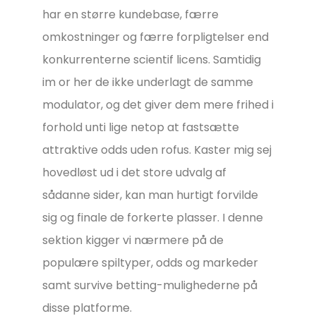
har en større kundebase, færre
omkostninger og færre forpligtelser end
konkurrenterne scientif licens. Samtidig
im or her de ikke underlagt de samme
modulator, og det giver dem mere frihed i
forhold unti lige netop at fastsætte
attraktive odds uden rofus. Kaster mig sej
hovedløst ud i det store udvalg af
sådanne sider, kan man hurtigt forvilde
sig og finale de forkerte plasser. I denne
sektion kigger vi nærmere på de
populære spiltyper, odds og markeder
samt survive betting-mulighederne på
disse platforme.