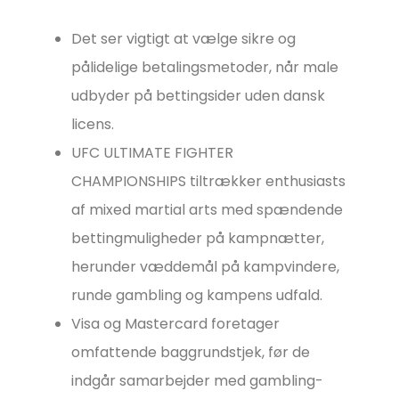
Det ser vigtigt at vælge sikre og
pålidelige betalingsmetoder, når male
udbyder på bettingsider uden dansk
licens.
UFC ULTIMATE FIGHTER
CHAMPIONSHIPS tiltrækker enthusiasts
af mixed martial arts med spændende
bettingmuligheder på kampnætter,
herunder væddemål på kampvindere,
runde gambling og kampens udfald.
Visa og Mastercard foretager
omfattende baggrundstjek, før de
indgår samarbejder med gambling-