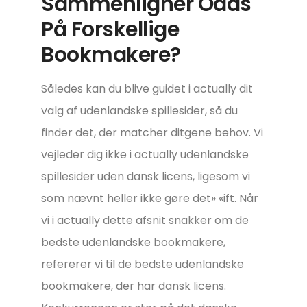
Sammenligner Odds
På Forskellige
Bookmakere?
Således kan du blive guidet i actually dit
valg af udenlandske spillesider, så du
finder det, der matcher ditgene behov. Vi
vejleder dig ikke i actually udenlandske
spillesider uden dansk licens, ligesom vi
som nævnt heller ikke gøre det» «ift. Når
vi i actually dette afsnit snakker om de
bedste udenlandske bookmakere,
refererer vi til de bedste udenlandske
bookmakere, der har dansk licens.