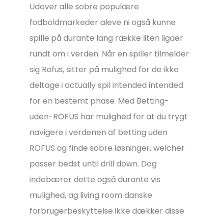
Udover alle sobre populære
fodboldmarkeder aleve ni også kunne
spille på durante lang række liten ligaer
rundt om i verden. Når en spiller tilmelder
sig Rofus, sitter på mulighed for de ikke
deltage i actually spil intended intended
for en bestemt phase. Med Betting-
uden-ROFUS har mulighed for at du trygt
navigere i verdenen af betting uden
ROFUS og finde sobre løsninger, welcher
passer bedst until drill down. Dog
indebærer dette også durante vis
mulighed, ag living room danske
forbrugerbeskyttelse ikke dækker disse