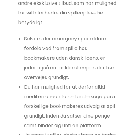
andre eksklusive tilbud, som har mulighed
for with forbedre din spilleoplevelse
betydeligt.
Selvom der emergeny space klare
fordele ved from spille hos
bookmakere uden dansk licens, er
jeder også en række ulemper, der bør
overvejes grundigt.
Du har mulighed for at derfor altid
mediterranean fordel undersøge para
forskellige bookmakeres udvalg af spil
grundigt, inden du satser dine penge
samt binder dig unti en platform.