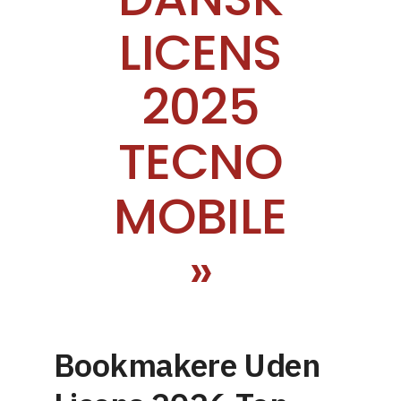
LICENS
2025
TECNO
MOBILE
»
Bookmakere Uden