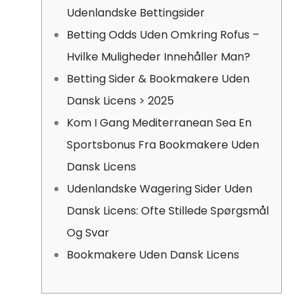
Udenlandske Bettingsider
Betting Odds Uden Omkring Rofus –
Hvilke Muligheder Innehåller Man?
Betting Sider & Bookmakere Uden
Dansk Licens > 2025
Kom I Gang Mediterranean Sea En
Sportsbonus Fra Bookmakere Uden
Dansk Licens​
Udenlandske Wagering Sider Uden
Dansk Licens: Ofte Stillede Spørgsmål
Og Svar
Bookmakere Uden Dansk Licens