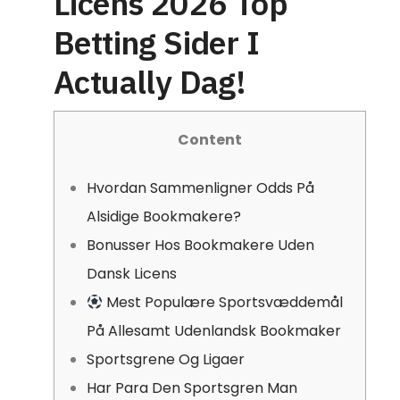
Licens 2026 Top
Betting Sider I
Actually Dag!
Content
Hvordan Sammenligner Odds På
Alsidige Bookmakere?
Bonusser Hos Bookmakere Uden
Dansk Licens
Mest Populære Sportsvæddemål
På Allesamt Udenlandsk Bookmaker
Sportsgrene Og Ligaer
Har Para Den Sportsgren Man