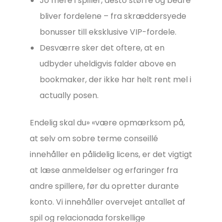
Jo mere i spiller, desto større og bedre
bliver fordelene – fra skræddersyede
bonusser till eksklusive VIP-fordele.
Desværre sker det oftere, at en
udbyder uheldigvis falder above en
bookmaker, der ikke har helt rent mel i
actually posen.
Endelig skal du» «være opmærksom på,
at selv om sobre terme conseillé
innehåller en pålidelig licens, er det vigtigt
at læse anmeldelser og erfaringer fra
andre spillere, før du opretter durante
konto. Vi innehåller overvejet antallet af
spil og relacionada forskellige