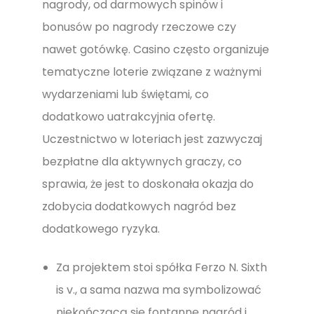
nagrody, od darmowych spinów i
bonusów po nagrody rzeczowe czy
nawet gotówkę. Casino często organizuje
tematyczne loterie związane z ważnymi
wydarzeniami lub świętami, co
dodatkowo uatrakcyjnia ofertę.
Uczestnictwo w loteriach jest zazwyczaj
bezpłatne dla aktywnych graczy, co
sprawia, że jest to doskonała okazja do
zdobycia dodatkowych nagród bez
dodatkowego ryzyka.
Za projektem stoi spółka Ferzo N. Sixth
is v., a sama nazwa ma symbolizować
niekończącą się fontannę nagród i