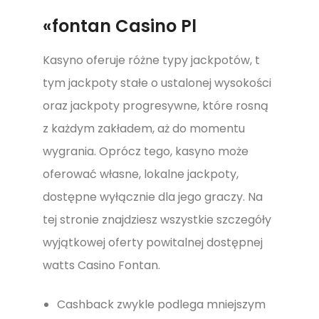
«fontan Casino Pl
Kasyno oferuje różne typy jackpotów, t
tym jackpoty stałe o ustalonej wysokości
oraz jackpoty progresywne, które rosną
z każdym zakładem, aż do momentu
wygrania. Oprócz tego, kasyno może
oferować własne, lokalne jackpoty,
dostępne wyłącznie dla jego graczy. Na
tej stronie znajdziesz wszystkie szczegóły
wyjątkowej oferty powitalnej dostępnej
watts Casino Fontan.
Cashback zwykle podlega mniejszym