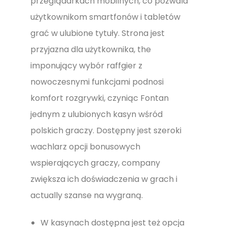
przeglądarkach mobilnych, co pozwala
użytkownikom smartfonów i tabletów
grać w ulubione tytuły. Strona jest
przyjazna dla użytkownika, the
imponujący wybór raffgier z
nowoczesnymi funkcjami podnosi
komfort rozgrywki, czyniąc Fontan
jednym z ulubionych kasyn wśród
polskich graczy. Dostępny jest szeroki
wachlarz opcji bonusowych
wspierających graczy, company
zwiększa ich doświadczenia w grach i
actually szanse na wygraną.
W kasynach dostępna jest też opcja