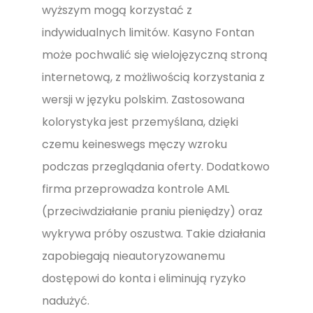
wyższym mogą korzystać z
indywidualnych limitów. Kasyno Fontan
może pochwalić się wielojęzyczną stroną
internetową, z możliwością korzystania z
wersji w języku polskim. Zastosowana
kolorystyka jest przemyślana, dzięki
czemu keineswegs męczy wzroku
podczas przeglądania oferty. Dodatkowo
firma przeprowadza kontrole AML
(przeciwdziałanie praniu pieniędzy) oraz
wykrywa próby oszustwa. Takie działania
zapobiegają nieautoryzowanemu
dostępowi do konta i eliminują ryzyko
nadużyć.