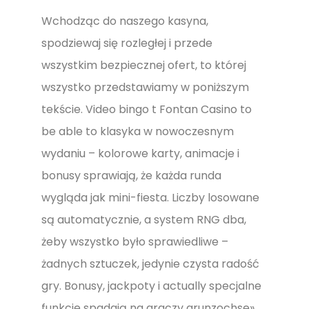
Wchodząc do naszego kasyna,
spodziewaj się rozległej i przede
wszystkim bezpiecznej ofert, to której
wszystko przedstawiamy w poniższym
tekście. Video bingo t Fontan Casino to
be able to klasyka w nowoczesnym
wydaniu – kolorowe karty, animacje i
bonusy sprawiają, że każda runda
wygląda jak mini-fiesta. Liczby losowane
są automatycznie, a system RNG dba,
żeby wszystko było sprawiedliwe –
żadnych sztuczek, jedynie czysta radość
gry. Bonusy, jackpoty i actually specjalne
funkcje spadają na graczy grunzochse»