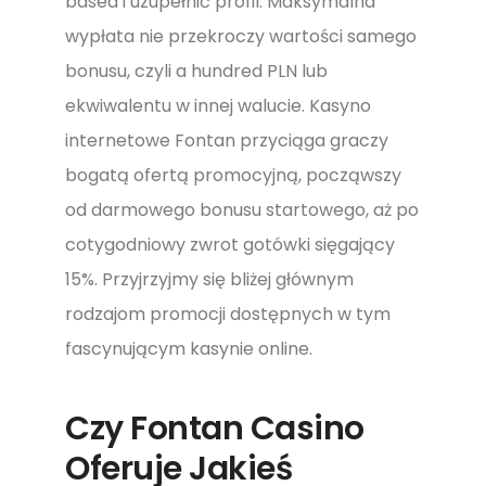
based i uzupełnić profil. Maksymalna
wypłata nie przekroczy wartości samego
bonusu, czyli a hundred PLN lub
ekwiwalentu w innej walucie. Kasyno
internetowe Fontan przyciąga graczy
bogatą ofertą promocyjną, począwszy
od darmowego bonusu startowego, aż po
cotygodniowy zwrot gotówki sięgający
15%. Przyjrzyjmy się bliżej głównym
rodzajom promocji dostępnych w tym
fascynującym kasynie online.
Czy Fontan Casino
Oferuje Jakieś