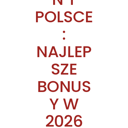
POLSCE
:
NAJLEP
SZE
BONUS
Y W
2026