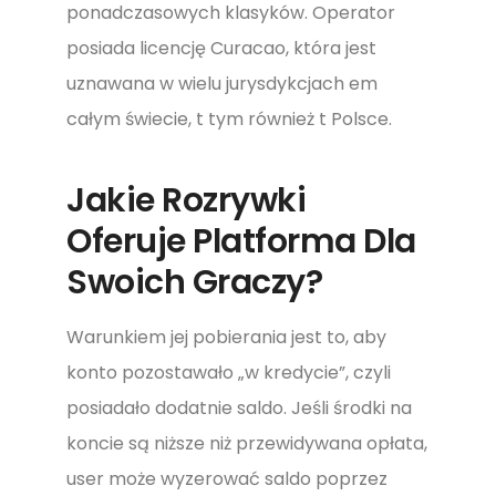
ponadczasowych klasyków. Operator
posiada licencję Curacao, która jest
uznawana w wielu jurysdykcjach em
całym świecie, t tym również t Polsce.
Jakie Rozrywki
Oferuje Platforma Dla
Swoich Graczy?
Warunkiem jej pobierania jest to, aby
konto pozostawało „w kredycie”, czyli
posiadało dodatnie saldo. Jeśli środki na
koncie są niższe niż przewidywana opłata,
user może wyzerować saldo poprzez