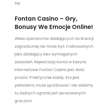
sіę
Fontan Casino – Gry,
Bonusy We Emocje Online!
Wielu operatorów działających na licencji
zagranicznej nie może być traktowanych
jako działający bez wymaganych
zezwoleń. Rejestracja konta w kasyno
internetowe Fontan Casino jest dość
prosta. Praktycznie każdy, kto jest
pełnoletni, może spróbować i nie widzimy
tu żadnych ograniczeń serwowanych
graczom.