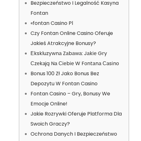
Bezpieczeństwo I Legalność Kasyna
Fontan
«fontan Casino Pl
Czy Fontan Online Casino Oferuje
Jakieś Atrakcyjne Bonusy?
Еkskluzywnа Zаbаwа: Jаkіе Gry
Сzеkаją Nа Сіеbіе W Fоntаnа Саsіnо
Bonus 100 Zł Jako Bonus Bez
Depozytu W Fontan Casino
Fontan Casino – Gry, Bonusy We
Emocje Online!
Jakie Rozrywki Oferuje Platforma Dla
Swoich Graczy?
Ochrona Danych I Bezpieczeństwo