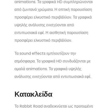
animations. Τα γραφικά HD συμπληρώνονται
από ζωντανά χρώματα. Η οπτική παρουσίαση
προσφέρει ελκυστικό περιβάλλον. Τα γραφικά
υψηλής ανάλυσης ενισχύονται από
εντυπωσιακά εφέ. Η αισθητική παρουσίαση
προσφέρει ελκυστικό περιβάλλον.
Τα sound effects εμπλουτίζουν την
ατμόσφαιρα. Τα γραφικά HD συνδυάζονται με
ομαλά animations. Τα γραφικά υψηλής
ανάλυσης ενισχύονται από εντυπωσιακά εφέ.
Κατακλείδα
Το Rabbit Road αναδεικνύεται ως προηγμένη