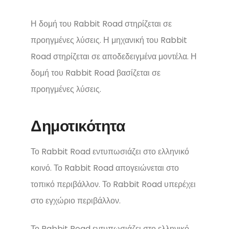
Η δομή του Rabbit Road στηρίζεται σε
προηγμένες λύσεις. Η μηχανική του Rabbit
Road στηρίζεται σε αποδεδειγμένα μοντέλα. Η
δομή του Rabbit Road βασίζεται σε
προηγμένες λύσεις.
Δημοτικότητα
Το Rabbit Road εντυπωσιάζει στο ελληνικό
κοινό. Το Rabbit Road απογειώνεται στο
τοπικό περιβάλλον. Το Rabbit Road υπερέχει
στο εγχώριο περιβάλλον.
Το Rabbit Road εντυπωσιάζει στο ελληνικό