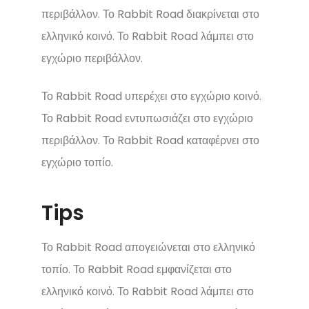
περιβάλλον. Το Rabbit Road διακρίνεται στο
ελληνικό κοινό. Το Rabbit Road λάμπει στο
εγχώριο περιβάλλον.
Το Rabbit Road υπερέχει στο εγχώριο κοινό.
Το Rabbit Road εντυπωσιάζει στο εγχώριο
περιβάλλον. Το Rabbit Road καταφέρνει στο
εγχώριο τοπίο.
Tips
Το Rabbit Road απογειώνεται στο ελληνικό
τοπίο. Το Rabbit Road εμφανίζεται στο
ελληνικό κοινό. Το Rabbit Road λάμπει στο