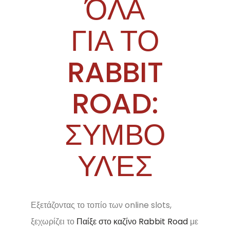
ΌΛΑ
ΓΙΑ ΤΟ
RABBIT
ROAD:
ΣΥΜΒΟ
ΥΛΈΣ
Εξετάζοντας το τοπίο των online slots,
ξεχωρίζει το
Παίξε στο καζίνο Rabbit Road
με