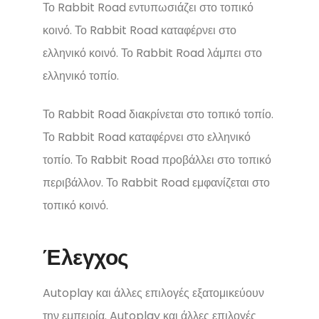
Το Rabbit Road εντυπωσιάζει στο τοπικό
κοινό. Το Rabbit Road καταφέρνει στο
ελληνικό κοινό. Το Rabbit Road λάμπει στο
ελληνικό τοπίο.
Το Rabbit Road διακρίνεται στο τοπικό τοπίο.
Το Rabbit Road καταφέρνει στο ελληνικό
τοπίο. Το Rabbit Road προβάλλει στο τοπικό
περιβάλλον. Το Rabbit Road εμφανίζεται στο
τοπικό κοινό.
Έλεγχος
Autoplay και άλλες επιλογές εξατομικεύουν
την εμπειρία. Autoplay και άλλες επιλογές