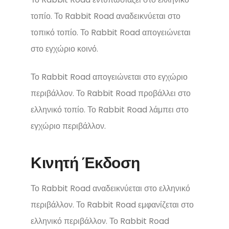
τοπίο. Το Rabbit Road αναδεικνύεται στο
τοπικό τοπίο. Το Rabbit Road απογειώνεται
στο εγχώριο κοινό.
Το Rabbit Road απογειώνεται στο εγχώριο
περιβάλλον. Το Rabbit Road προβάλλει στο
ελληνικό τοπίο. Το Rabbit Road λάμπει στο
εγχώριο περιβάλλον.
Κινητή Έκδοση
Το Rabbit Road αναδεικνύεται στο ελληνικό
περιβάλλον. Το Rabbit Road εμφανίζεται στο
ελληνικό περιβάλλον. Το Rabbit Road