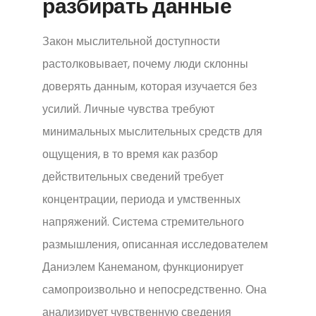
разбирать данные
Закон мыслительной доступности
растолковывает, почему люди склонны
доверять данным, которая изучается без
усилий. Личные чувства требуют
минимальных мыслительных средств для
ощущения, в то время как разбор
действительных сведений требует
концентрации, периода и умственных
напряжений. Система стремительного
размышления, описанная исследователем
Даниэлем Канеманом, функционирует
самопроизвольно и непосредственно. Она
анализирует чувственную сведения