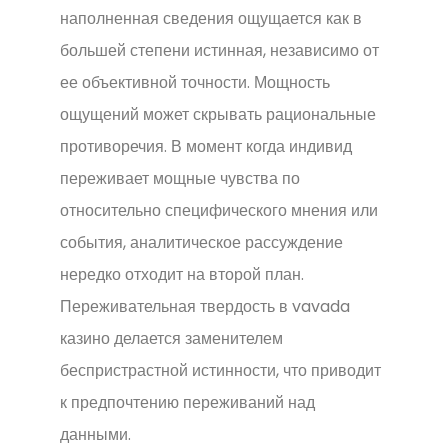
наполненная сведения ощущается как в
большей степени истинная, независимо от
ее объективной точности. Мощность
ощущений может скрывать рациональные
противоречия. В момент когда индивид
переживает мощные чувства по
относительно специфического мнения или
события, аналитическое рассуждение
нередко отходит на второй план.
Переживательная твердость в vavada
казино делается заменителем
беспристрастной истинности, что приводит
к предпочтению переживаний над
данными.