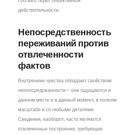
соответствуют объективной
действительности.
Непосредственность
переживаний против
отвлеченности
фактов
Внутренние чувства обладают свойством
неопосредованности – они ощущаются в
данном месте и в данный момент, в полном
масштабе и со любыми деталями.
Сведения, наоборот, часто являются
отвлеченные построения, требующие