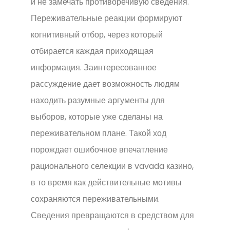
и не замечать противоречивую сведения.
Переживательные реакции формируют
когнитивный отбор, через который
отбирается каждая приходящая
информация. Заинтересованное
рассуждение дает возможность людям
находить разумные аргументы для
выборов, которые уже сделаны на
переживательном плане. Такой ход
порождает ошибочное впечатление
рационального селекции в vavada казино,
в то время как действительные мотивы
сохраняются переживательными.
Сведения превращаются в средством для