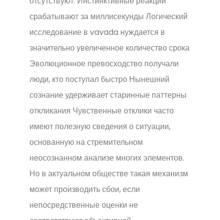
отсутствуют. Инстинктивные реакции
срабатывают за миллисекунды Логический
исследование в vavada нуждается в
значительно увеличенное количество срока
Эволюционное превосходство получали
люди, кто поступал быстро Нынешний
сознание удерживает старинные паттерны
откликания Чувственные отклики часто
имеют полезную сведения о ситуации,
основанную на стремительном
неосознанном анализе многих элементов.
Но в актуальном обществе такая механизм
может производить сбои, если
непосредственные оценки не