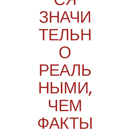
ЗНАЧИ
ТЕЛЬН
О
РЕАЛЬ
НЫМИ,
ЧЕМ
ФАКТЫ