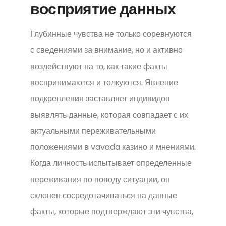
восприятие данных
Глубинные чувства не только соревнуются
с сведениями за внимание, но и активно
воздействуют на то, как такие факты
воспринимаются и толкуются. Явление
подкрепления заставляет индивидов
выявлять данные, которая совпадает с их
актуальными переживательными
положениями в vavada казино и мнениями.
Когда личность испытывает определенные
переживания по поводу ситуации, он
склонен сосредотачиваться на данные
факты, которые подтверждают эти чувства,