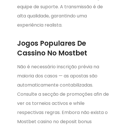
equipe de suporte. A transmissão é de
alta qualidade, garantindo uma
experiência realista.
Jogos Populares De
Cassino No Mostbet
Não é necessário inscrição prévia na
maioria dos casos — as apostas são
automaticamente contabilizadas.
Consulte a secção de promoções afin de
ver os torneios activos e while
respectivas regras. Embora não exista o
Mostbet casino no deposit bonus