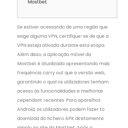
Mostbet
Se estiver acessando de uma região que
exige alguma VPN, certifique-se de que a
VPN esteja ativada durante esta etapa.
Além disso, a aplicação móvel da
Mostbet é atualizada apresentando mais
frequência carry out que a versão web,
garantindo o qual os utilizadores tenham
acesso às funcionalidades e melhorias
cependant recentes. Para aparelhos
Android, os utilizadores podem fazer to
download do ficheiro APK diretamente
simply no site da Mostbet. Após a