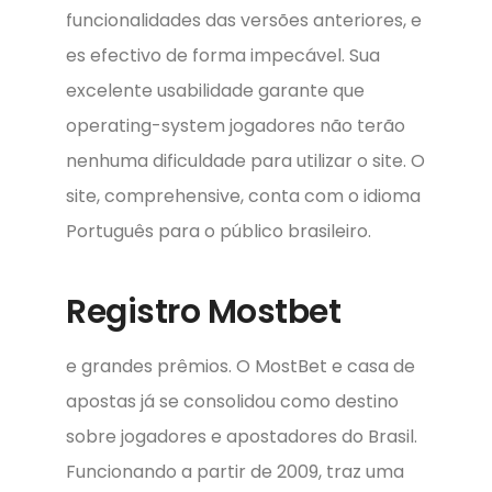
funcionalidades das versões anteriores, e
es efectivo de forma impecável. Sua
excelente usabilidade garante que
operating-system jogadores não terão
nenhuma dificuldade para utilizar o site. O
site, comprehensive, conta com o idioma
Português para o público brasileiro.
Registro Mostbet
e grandes prêmios. O MostBet e casa de
apostas já se consolidou como destino
sobre jogadores e apostadores do Brasil.
Funcionando a partir de 2009, traz uma