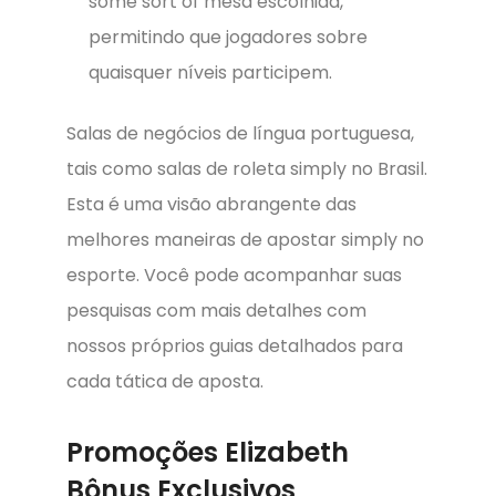
some sort of mesa escolhida,
permitindo que jogadores sobre
quaisquer níveis participem.
Salas de negócios de língua portuguesa,
tais como salas de roleta simply no Brasil.
Esta é uma visão abrangente das
melhores maneiras de apostar simply no
esporte. Você pode acompanhar suas
pesquisas com mais detalhes com
nossos próprios guias detalhados para
cada tática de aposta.
Promoções Elizabeth
Bônus Exclusivos