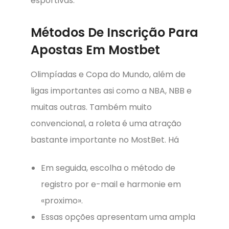
esportivas.
Métodos De Inscrição Para
Apostas Em Mostbet
Olimpíadas e Copa do Mundo, além de
ligas importantes asi como a NBA, NBB e
muitas outras. Também muito
convencional, a roleta é uma atração
bastante importante no MostBet. Há
Em seguida, escolha o método de
registro por e-mail e harmonie em
«proximo».
Essas opções apresentam uma ampla