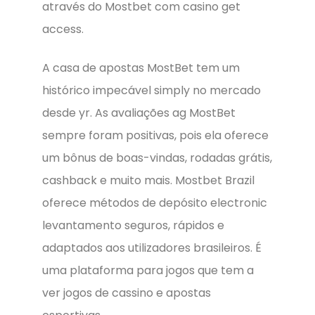
através do Mostbet com casino get
access.
A casa de apostas MostBet tem um
histórico impecável simply no mercado
desde yr. As avaliações ag MostBet
sempre foram positivas, pois ela oferece
um bônus de boas-vindas, rodadas grátis,
cashback e muito mais. Mostbet Brazil
oferece métodos de depósito electronic
levantamento seguros, rápidos e
adaptados aos utilizadores brasileiros. É
uma plataforma para jogos que tem a
ver jogos de cassino e apostas