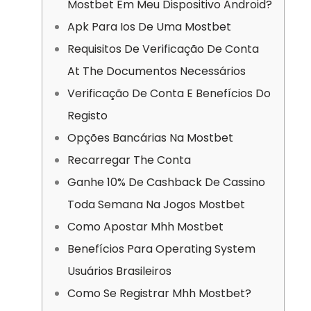
Mostbet Em Meu Dispositivo Android?
Apk Para Ios De Uma Mostbet
Requisitos De Verificação De Conta
At The Documentos Necessários
Verificação De Conta E Benefícios Do
Registo
Opções Bancárias Na Mostbet
Recarregar The Conta
Ganhe 10% De Cashback De Cassino
Toda Semana Na Jogos Mostbet
Como Apostar Mhh Mostbet
Benefícios Para Operating System
Usuários Brasileiros
Como Se Registrar Mhh Mostbet?