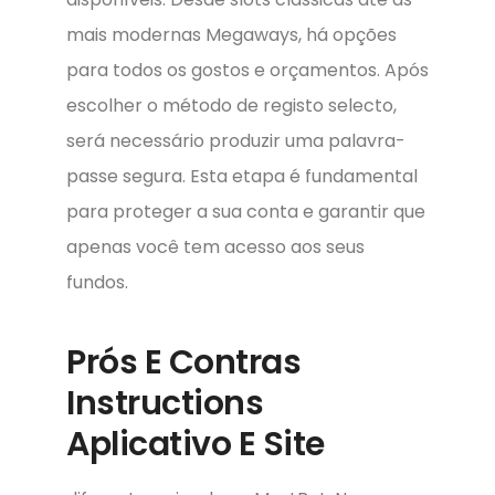
mais modernas Megaways, há opções
para todos os gostos e orçamentos. Após
escolher o método de registo selecto,
será necessário produzir uma palavra-
passe segura. Esta etapa é fundamental
para proteger a sua conta e garantir que
apenas você tem acesso aos seus
fundos.
Prós E Contras
Instructions
Aplicativo E Site