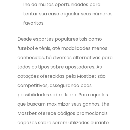
lhe dá muitas oportunidades para
tentar sua caso e igualar seus números
favoritos.
Desde esportes populares tais como
futebol e tênis, até modalidades menos
conhecidas, há diversas alternativas para
todos os tipos sobre apostadores. As
cotações oferecidas pela Mostbet são
competitivas, assegurando boas
possibilidades sobre lucro. Para aqueles
que buscam maximizar seus ganhos, the
Mostbet oferece códigos promocionais
capazes sobre serem utilizados durante