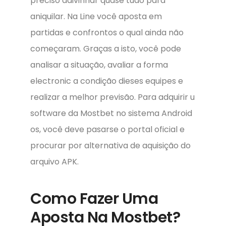
preciso adivinhar quase tudo para
aniquilar. Na Line você aposta em
partidas e confrontos o qual ainda não
começaram. Graças a isto, você pode
analisar a situação, avaliar a forma
electronic a condição dieses equipes e
realizar a melhor previsão. Para adquirir u
software da Mostbet no sistema Android
os, você deve pasarse o portal oficial e
procurar por alternativa de aquisição do
arquivo APK.
Como Fazer Uma
Aposta Na Mostbet?