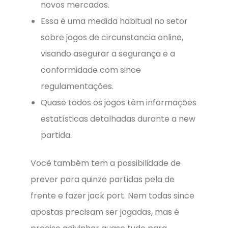
novos mercados.
Essa é uma medida habitual no setor
sobre jogos de circunstancia online,
visando asegurar a segurança e a
conformidade com since
regulamentações.
Quase todos os jogos têm informações
estatísticas detalhadas durante a new
partida.
Você também tem a possibilidade de
prever para quinze partidas pela de
frente e fazer jack port. Nem todas since
apostas precisam ser jogadas, mas é