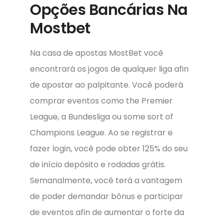
Opções Bancárias Na
Mostbet
Na casa de apostas MostBet você
encontrará os jogos de qualquer liga afin
de apostar ao palpitante. Você poderá
comprar eventos como the Premier
League, a Bundesliga ou some sort of
Champions League. Ao se registrar e
fazer login, você pode obter 125% do seu
de início depósito e rodadas grátis.
Semanalmente, você terá a vantagem
de poder demandar bônus e participar
de eventos afin de aumentar o forte da