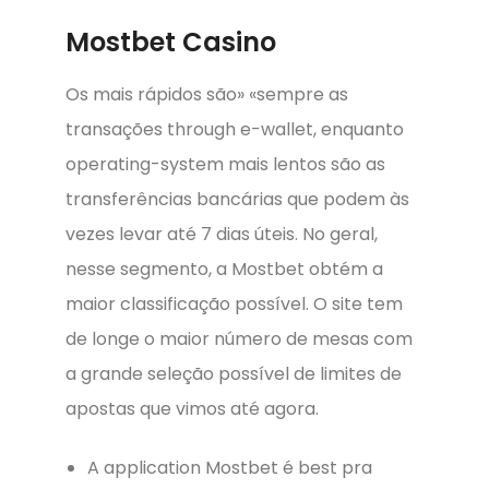
Mostbet Casino
Os mais rápidos são» «sempre as
transações through e-wallet, enquanto
operating-system mais lentos são as
transferências bancárias que podem às
vezes levar até 7 dias úteis. No geral,
nesse segmento, a Mostbet obtém a
maior classificação possível. O site tem
de longe o maior número de mesas com
a grande seleção possível de limites de
apostas que vimos até agora.
A application Mostbet é best pra