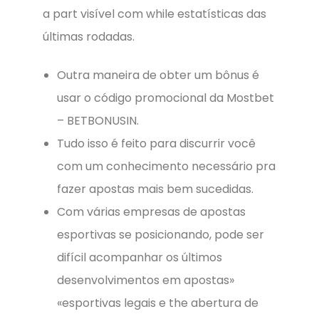
a part visível com while estatísticas das
últimas rodadas.
Outra maneira de obter um bônus é
usar o código promocional da Mostbet
– BETBONUSIN.
Tudo isso é feito para discurrir você
com um conhecimento necessário pra
fazer apostas mais bem sucedidas.
Com várias empresas de apostas
esportivas se posicionando, pode ser
difícil acompanhar os últimos
desenvolvimentos em apostas»
«esportivas legais e the abertura de