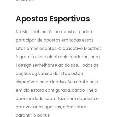
Apostas Esportivas
Na Mostbet, os fãs de apostas podem
participar de apostas em todas essas
lutas emocionantes. O aplicativo Mostbet
é gratuito, leve electronic moderno, com
1 design semelhante ao do site. Todas as
opções ag versão desktop estão
disponíveis no aplicativo. Sua conta hoje
em dia estará configurada, dando-lhe a
oportunidade sobre fazer um depósito e
aproveitar as apostas, além sobre
garantir o bônus.