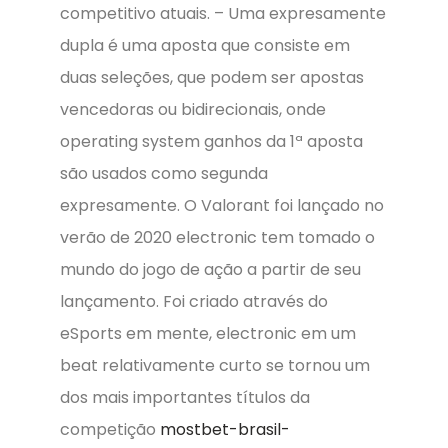
competitivo atuais. – Uma expresamente
dupla é uma aposta que consiste em
duas seleções, que podem ser apostas
vencedoras ou bidirecionais, onde
operating system ganhos da 1ª aposta
são usados como segunda
expresamente. O Valorant foi lançado no
verão de 2020 electronic tem tomado o
mundo do jogo de ação a partir de seu
lançamento. Foi criado através do
eSports em mente, electronic em um
beat relativamente curto se tornou um
dos mais importantes títulos da
competição
mostbet-brasil-