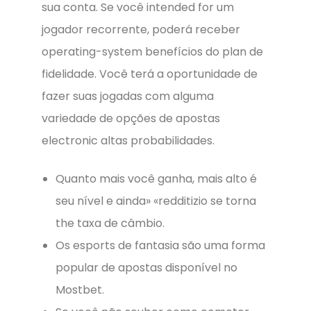
sua conta. Se você intended for um
jogador recorrente, poderá receber
operating-system benefícios do plan de
fidelidade. Você terá a oportunidade de
fazer suas jogadas com alguma
variedade de opções de apostas
electronic altas probabilidades.
Quanto mais você ganha, mais alto é
seu nível e ainda» «redditizio se torna
the taxa de câmbio.
Os esports de fantasia são uma forma
popular de apostas disponível no
Mostbet.