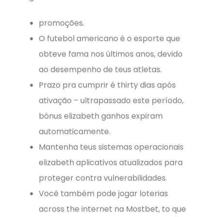
promoções.
O futebol americano é o esporte que
obteve fama nos últimos anos, devido
ao desempenho de teus atletas.
Prazo pra cumprir é thirty dias após
ativação – ultrapassado este período,
bónus elizabeth ganhos expiram
automaticamente.
Mantenha teus sistemas operacionais
elizabeth aplicativos atualizados para
proteger contra vulnerabilidades.
Você também pode jogar loterias
across the internet na Mostbet, to que