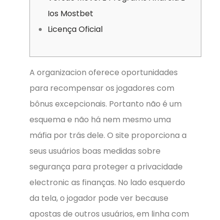
Ios Mostbet
Licença Oficial
A organizacion oferece oportunidades
para recompensar os jogadores com
bônus excepcionais. Portanto não é um
esquema e não há nem mesmo uma
máfia por trás dele. O site proporciona a
seus usuários boas medidas sobre
segurança para proteger a privacidade
electronic as finanças. No lado esquerdo
da tela, o jogador pode ver because
apostas de outros usuários, em linha com