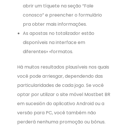
abrir um tíquete na seção “Fale
conosco” e preencher o formulário
pra obter mais informações.
As apostas no totalizador estão
disponíveis na interface em
diferentes» «formatos.
Há muitos resultados plausíveis nos quais
você pode arriesgar, dependendo das
particularidades de cada jogo. Se você
optar por utilizar o site móvel Mostbet BR
em sucesión do aplicativo Android ou a
versão para PC, você também não
perderá nenhuma promoção ou bônus.