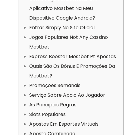
Aplicativo Mostbet Na Meu
Dispositivo Google Android?
Entrar Simply No Site Oficial
Jogos Populares Not Any Cassino
Mostbet
Express Booster Mostbet Pt Apostas
Quais São Os Bônus E Promoções Da
Mostbet?
Promoções Semanais
Serviço Sobre Apoio Ao Jogador
As Principais Regras
Slots Populares
Apostas Em Esportes Virtuais
Aposta Combinada