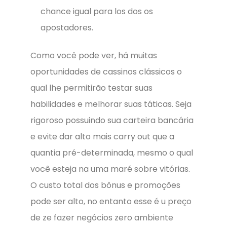
chance igual para los dos os
apostadores.
Como você pode ver, há muitas
oportunidades de cassinos clássicos o
qual lhe permitirão testar suas
habilidades e melhorar suas táticas. Seja
rigoroso possuindo sua carteira bancária
e evite dar alto mais carry out que a
quantia pré-determinada, mesmo o qual
você esteja na uma maré sobre vitórias.
O custo total dos bônus e promoções
pode ser alto, no entanto esse é u preço
de ze fazer negócios zero ambiente