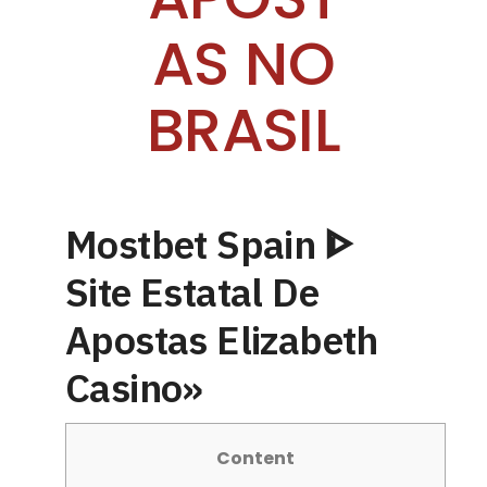
AS NO
BRASIL
Mostbet Spain ᐈ
Site Estatal De
Apostas Elizabeth
Casino»
Content