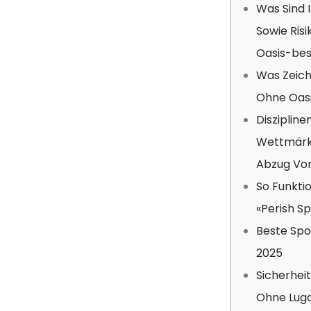
Was Sind
Sowie Ris
Oasis-be
Was Zeich
Ohne Oasi
Diszipline
Wettmärk
Abzug Von
So Funkti
«Perish Sp
Beste Spo
2025
Sicherhei
Ohne Lug