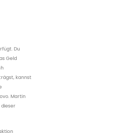
rfügt. Du
as Geld
sh
trägst, kannst
e
ovo. Martin
 dieser
aktion