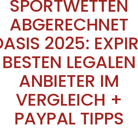
SPORTWETTEN
ABGERECHNET
ASIS 2025: EXPI
BESTEN LEGALEN
ANBIETER IM
VERGLEICH +
PAYPAL TIPPS