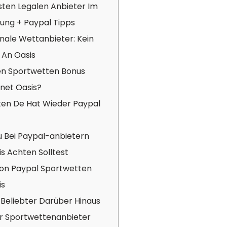
ten Legalen Anbieter Im
ung + Paypal Tipps
onale Wettanbieter: Kein
 An Oasis
en Sportwetten Bonus
net Oasis?
en De Hat Wieder Paypal
 Bei Paypal-anbietern
s Achten Solltest
Von Paypal Sportwetten
is
– Beliebter Darüber Hinaus
er Sportwettenanbieter