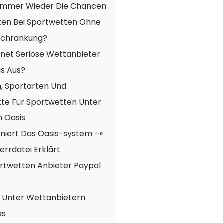
 Immer Wieder Die Chancen
iken Bei Sportwetten Ohne
schränkung?
net Seriöse Wettanbieter
s Aus?
n, Sportarten Und
te Für Sportwetten Unter
 Oasis
oniert Das Oasis-system –»
errdatei Erklärt
rtwetten Anbieter Paypal
t Unter Wettanbietern
as