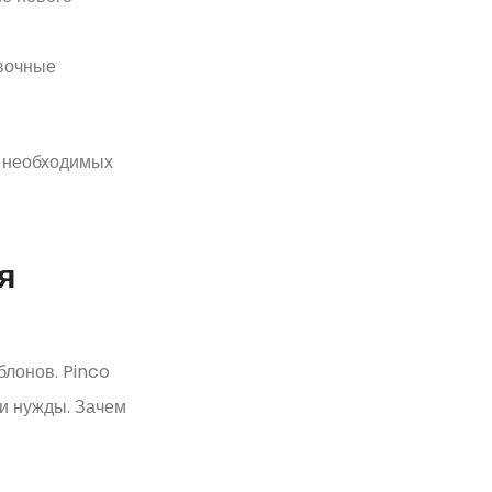
авочные
к необходимых
я
блонов. Pinco
и нужды. Зачем