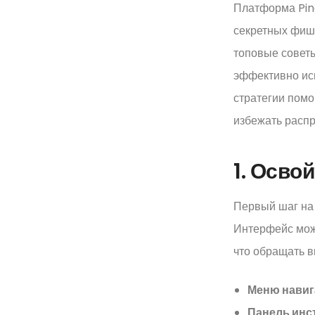
Платформа Pinc
секретных фише
топовые советы
эффективно исп
стратегии помо
избежать распр
1. Осво
Первый шаг на 
Интерфейс може
что обращать в
Меню навиг
Панель инс