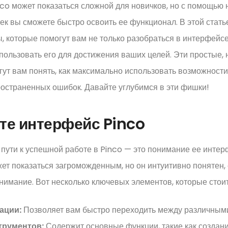
o может показаться сложной для новичков, но с помощью 
к вы сможете быстро освоить ее функционал. В этой стат
, которые помогут вам не только разобраться в интерфейсе
ользовать его для достижения ваших целей. Эти простые,
гут вам понять, как максимально использовать возможности
остраненных ошибок. Давайте углубимся в эти фишки!
йте интерфейс Pinco
пути к успешной работе в Pinco — это понимание ее интер
т показаться загроможденным, но он интуитивно понятен, е
нимание. Вот несколько ключевых элементов, которые стоит
ации:
Позволяет вам быстро переходить между различными
трументов:
Содержит основные функции, такие как создан