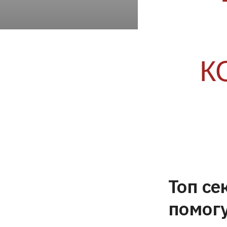
К
Топ се
помогу