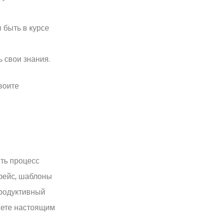
 быть в курсе
 свои знания.
воите
ть процесс
рфейс, шаблоны
продуктивный
анете настоящим