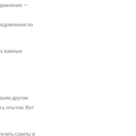
ведомления —
ведомления по
ть важные
чшим другом.
сь опытом. Вот
учить советы и