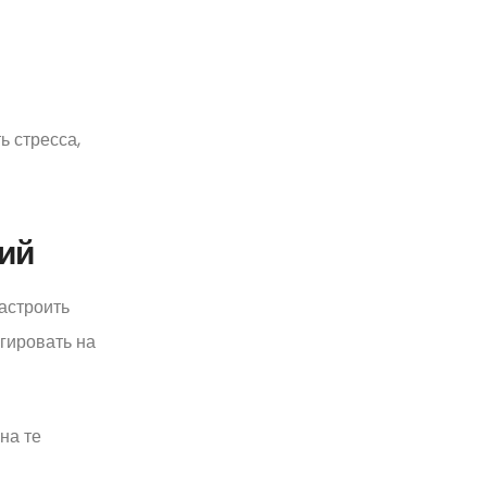
ь стресса,
ий
астроить
гировать на
на те