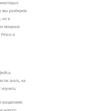
некоторых
ье мы разберем
, но и
 но мощные
 Pinco и
фейса.
сли знать, на
 изучить:
 разделами.
ие нового