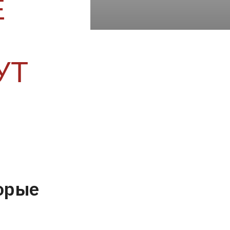
Е
УТ
торые