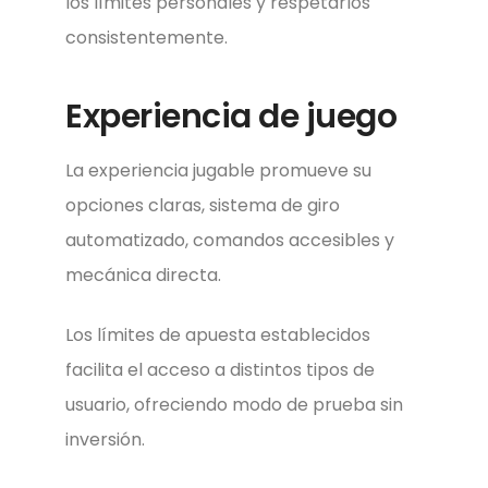
los límites personales y respetarlos
consistentemente.
Experiencia de juego
La experiencia jugable promueve su
opciones claras, sistema de giro
automatizado, comandos accesibles y
mecánica directa.
Los límites de apuesta establecidos
facilita el acceso a distintos tipos de
usuario, ofreciendo modo de prueba sin
inversión.