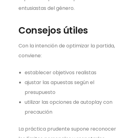
entusiastas del género.
Consejos útiles
Con la intención de optimizar la partida,
conviene:
establecer objetivos realistas
ajustar las apuestas según el
presupuesto
utilizar las opciones de autoplay con
precaución
La práctica prudente supone reconocer