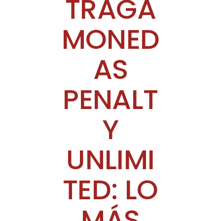
TRAGA
MONED
AS
PENALT
Y
UNLIMI
TED: LO
MÁS