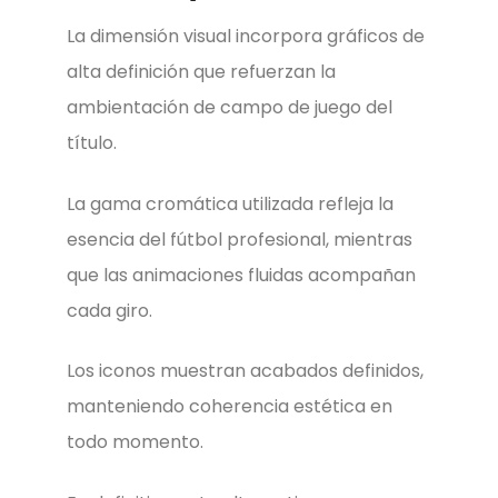
La dimensión visual incorpora gráficos de
alta definición que refuerzan la
ambientación de campo de juego del
título.
La gama cromática utilizada refleja la
esencia del fútbol profesional, mientras
que las animaciones fluidas acompañan
cada giro.
Los iconos muestran acabados definidos,
manteniendo coherencia estética en
todo momento.