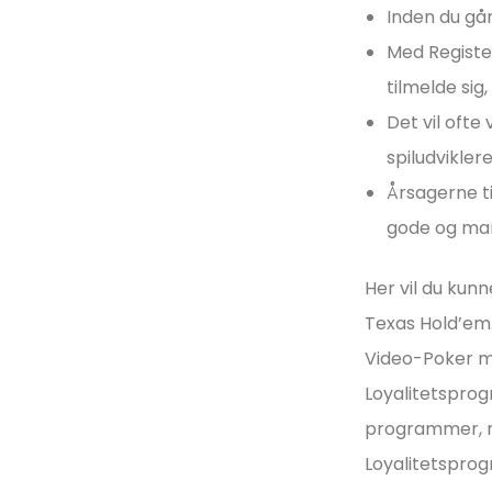
Inden du går
Med Register
tilmelde sig
Det vil ofte
spiludviklere
Årsagerne ti
gode og ma
Her vil du kunn
Texas Hold’em.
Video-Poker ma
Loyalitetspro
programmer, m
Loyalitetsprog