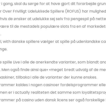
 i gang, skal du sørge for at have gjort dit forarbejde grun
 Over Frivilligt Udelukkede Spillere (ROFUS) har mulighe
, hvis de ønsker at udelukke sej selv fra pengespil på nette
 være til de mestadels populære slots fra en af markedet
.
l, with danske spillere vælger at spille på udenlandske ca
nge.
e spille Live i alle de anerkendte varianter, som blandt a
 Men også finde ainsi que» «meget bredt udvalg af de m
skiner, tillbaka i alle de varianter der kunne ønskes.
grammer kaldes i nogen casinoer fordelsprogrammer elle
en er i actually realiteten det samme som loyalitetsp
rammer på casino uden dansk licens ser også forskellige fr