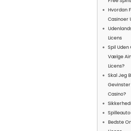
Free Spin
Hvordan F
Casinoer 
Udenland
Licens
Spil Uden
Vælge Ain
Licens?
Skal Jeg 
Gevinster
Casino? ​
Sikkerhed
Spilleaut
Bedste On