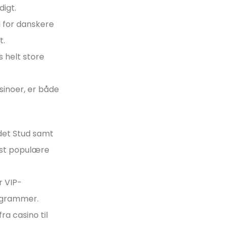
digt.
d for danskere
t.
s helt store
sinoer, er både
ndet Stud samt
est populære
r VIP-
rogrammer.
a casino til