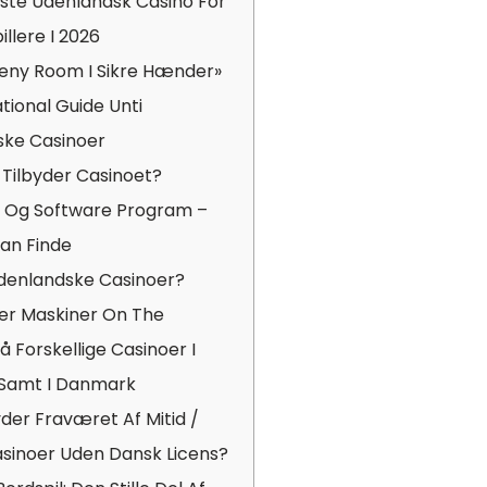
dste Udenlandsk Casino For
llere I 2026
eny Room I Sikre Hænder»
tional Guide Unti
ske Casinoer
l Tilbyder Casinoet?
l Og Software Program –
an Finde
denlandske Casinoer?
er Maskiner On The
å Forskellige Casinoer I
 Samt I Danmark
der Fraværet Af Mitid /
asinoer Uden Dansk Licens?