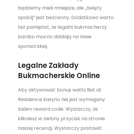
będziemy mieli mniejsze, ale „święty
spokój” jest bezcenny. Dodatkowo warto
też pamiętać, że legalni bukmacherzy
bardzo mocno działają na niwie
sponsorskiej.
Legalne Zakłady
Bukmacherskie Online
Aby aktywować bonus watts Bet at
Residence kasyno nie jest wymagany
żaden reward code. Wystarczy, że
klikniesz w zielony przycisk na stronie
naszej recenzji. Wystarczy postawić