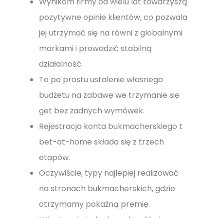
Wynikom firmy od wielu lat towarzyszą
pozytywne opinie klientów, co pozwala
jej utrzymać się na równi z globalnymi
markami i prowadzić stabilną
działalność.
To po prostu ustalenie własnego
budżetu na zabawę we trzymanie się
get bez żadnych wymówek.
Rejestracja konta bukmacherskiego t
bet-at-home składa się z trzech
etapów.
Oczywiście, typy najlepiej realizować
na stronach bukmacherskich, gdzie
otrzymamy pokaźną premię.