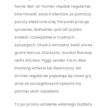
home. Bet-at-home» «będzie regularnie
informować swoich klientów za pomocą
poczty elektronicznej. Personel pracuje
sprawnie, dokładnie i potrafi szybko
znaleźć rozwiązanie w trudnych
sytuacjach. Otwórz wirtualny świat unces
grami Narcos, Starburst, Gordon Ramsay
Hell’s Kitchen, Piggy Lender Farm, Rise
involving Athena lub Reactoonz. Na
stronie regularnie pojawiają się nowe gry
wraz ze szczegółowymi opisami my
partner and i zasadami.
To po prostu ustalenie własnego budżetu