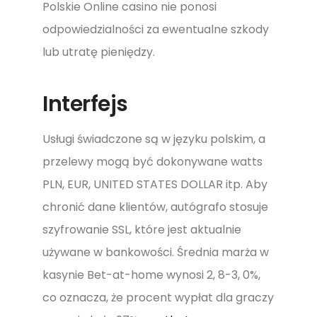
Polskie Online casino nie ponosi
odpowiedzialności za ewentualne szkody
lub utratę pieniędzy.
Interfejs
Usługi świadczone są w języku polskim, a
przelewy mogą być dokonywane watts
PLN, EUR, UNITED STATES DOLLAR itp. Aby
chronić dane klientów, autógrafo stosuje
szyfrowanie SSL, które jest aktualnie
używane w bankowości. Średnia marża w
kasynie Bet-at-home wynosi 2, 8-3, 0%,
co oznacza, że procent wypłat dla graczy