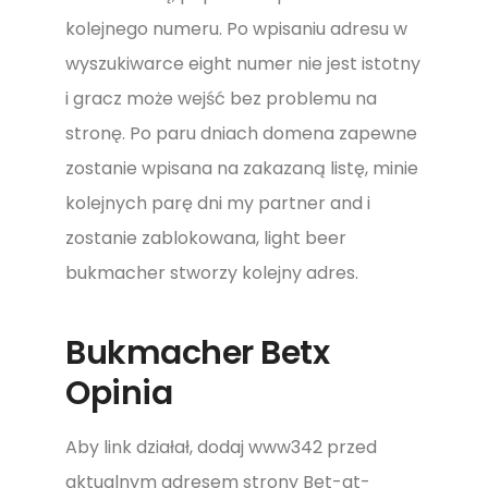
kolejnego numeru. Po wpisaniu adresu w
wyszukiwarce eight numer nie jest istotny
i gracz może wejść bez problemu na
stronę. Po paru dniach domena zapewne
zostanie wpisana na zakazaną listę, minie
kolejnych parę dni my partner and i
zostanie zablokowana, light beer
bukmacher stworzy kolejny adres.
Bukmacher Betx
Opinia
Aby link działał, dodaj www342 przed
aktualnym adresem strony Bet-at-