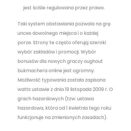
jest ściśle regulowana przez prawo.
Taki system obstawiania pozwala na grę
unces dowolnego miejsca i o każdej
porze. Strony te często oferują szeroki
wybór zakładów i promocji. Wybór
bonusów dla nowych graczy oughout
bukmachera online jest ogromny.
Możliwość typowania została zapisana
watts ustawie z dnia 19 listopada 2009 r. O
grach hazardowych (tzw. ustawa
hazardowa, która od 1 kwietnia tego roku
funkcjonuje na zmienionych zasadach).