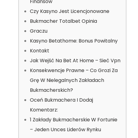
Finansów
Czy Kasyno Jest Licencjonowane
Bukmacher Totalbet Opinia
Graczu
Kasyno Betathome: Bonus Powitalny
Kontakt
Jak Wejść Na Bet At Home – Sieć Vpn
Konsekwencje Prawne – Co Grozi Za
Grę W Nielegalnych Zakładach
Bukmacherskich?
Oceń Bukmachera I Dodaj
Komentarz:
1 Zakłady Bukmacherskie W Fortunie
– Jeden Unces Liderów Rynku