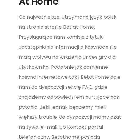
At Home
Co najważniejsze, utrzymano język polski
na stronie stronie Bet at Home.
Przysługujące nam komisje z tytułu
udostępniania informacji o kasynach nie
mają wpływu na wrażenia unces gry dla
użytkownika. Podobnie jak odmienne
kasyna internetowe tak i BetatHome daje
nam do dyspozycji sekcję FAQ, gdzie
znajdziemy odpowiedzi em nurtujące nas
pytania. Jeśli jednak będziemy mieli
większy trouble, do dyspozycji mamy czat
na żywo, e–mail lub kontakt portal
telefoniczny. Betathome posiada