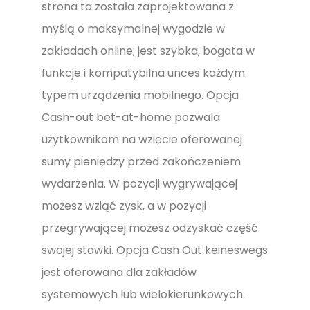
strona ta została zaprojektowana z
myślą o maksymalnej wygodzie w
zakładach online; jest szybka, bogata w
funkcje i kompatybilna unces każdym
typem urządzenia mobilnego. Opcja
Cash-out bet-at-home pozwala
użytkownikom na wzięcie oferowanej
sumy pieniędzy przed zakończeniem
wydarzenia. W pozycji wygrywającej
możesz wziąć zysk, a w pozycji
przegrywającej możesz odzyskać część
swojej stawki. Opcja Cash Out keineswegs
jest oferowana dla zakładów
systemowych lub wielokierunkowych.