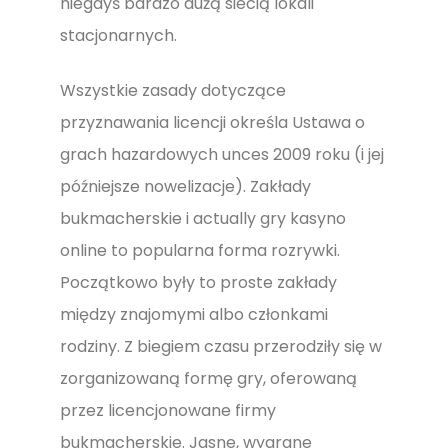
niegdyś bardzo dużą siecią lokali
stacjonarnych.
Wszystkie zasady dotyczące
przyznawania licencji określa Ustawa o
grach hazardowych unces 2009 roku (i jej
późniejsze nowelizacje). Zakłady
bukmacherskie i actually gry kasyno
online to popularna forma rozrywki.
Początkowo były to proste zakłady
między znajomymi albo członkami
rodziny. Z biegiem czasu przerodziły się w
zorganizowaną formę gry, oferowaną
przez licencjonowane firmy
bukmacherskie. Jasne, wygrane