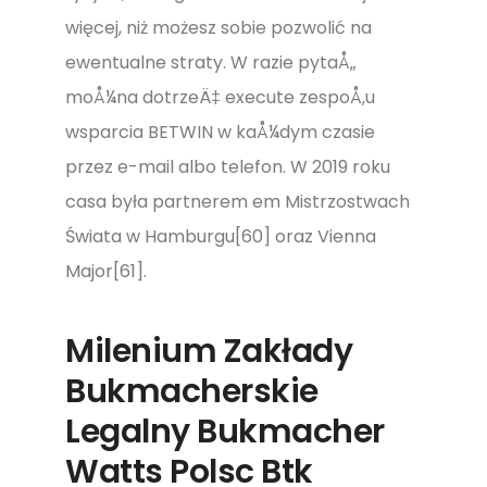
więcej, niż możesz sobie pozwolić na
ewentualne straty. W razie pytaÅ„
moÅ¼na dotrzeÄ‡ execute zespoÅ‚u
wsparcia BETWIN w kaÅ¼dym czasie
przez e-mail albo telefon. W 2019 roku
casa była partnerem em Mistrzostwach
Świata w Hamburgu[60] oraz Vienna
Major[61].
Milenium Zakłady
Bukmacherskie
Legalny Bukmacher
Watts Polsc Btk