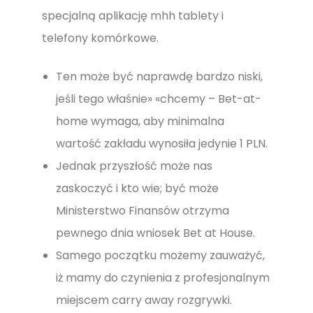
specjalną aplikację mhh tablety i
telefony komórkowe.
Ten może być naprawdę bardzo niski,
jeśli tego właśnie» «chcemy – Bet-at-
home wymaga, aby minimalna
wartość zakładu wynosiła jedynie 1 PLN.
Jednak przyszłość może nas
zaskoczyć i kto wie; być może
Ministerstwo Finansów otrzyma
pewnego dnia wniosek Bet at House.
Samego początku możemy zauważyć,
iż mamy do czynienia z profesjonalnym
miejscem carry away rozgrywki.