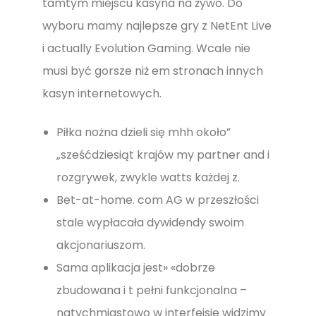
tamtym miejscu kasyna na żywo. Do
wyboru mamy najlepsze gry z NetEnt Live
i actually Evolution Gaming. Wcale nie
musi być gorsze niż em stronach innych
kasyn internetowych.
Piłka nożna dzieli się mhh około”
„sześćdziesiąt krajów my partner and i
rozgrywek, zwykle watts każdej z.
Bet-at-home. com AG w przeszłości
stale wypłacała dywidendy swoim
akcjonariuszom.
Sama aplikacja jest» «dobrze
zbudowana i t pełni funkcjonalna –
natychmiastowo w interfejsie widzimy