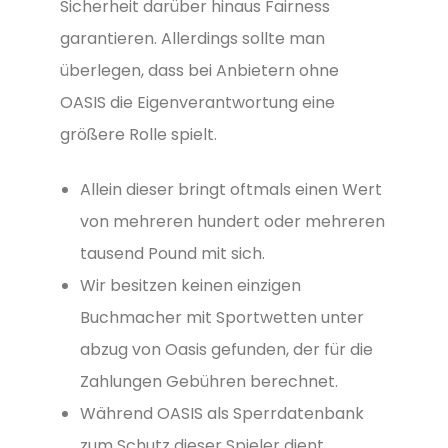
Sicherheit darüber hinaus Fairness
garantieren. Allerdings sollte man
überlegen, dass bei Anbietern ohne
OASIS die Eigenverantwortung eine
größere Rolle spielt.
Allein dieser bringt oftmals einen Wert
von mehreren hundert oder mehreren
tausend Pound mit sich.
Wir besitzen keinen einzigen
Buchmacher mit Sportwetten unter
abzug von Oasis gefunden, der für die
Zahlungen Gebühren berechnet.
Während OASIS als Sperrdatenbank
zum Schutz dieser Spieler dient,