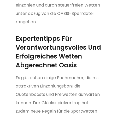
einzahlen und durch steuerfreien Wetten
unter abzug von die OASIS-Sperrdatei
rangehen.
Expertentipps Für
Verantwortungsvolles Und
Erfolgreiches Wetten
Abgerechnet Oasis
Es gibt schon einige Buchmacher, die mit
attraktiven Einzahlungsboni, die
Quotenboosts und Freiwetten aufwarten
können. Der Glücksspielvertrag hat
zudem neue Regeln für die Sportwetten-