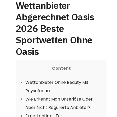
Wettanbieter
Abgerechnet Oasis
2026 Beste
Sportwetten Ohne
Oasis
Content
Wettanbieter Ohne Beauty Mit
Paysafecard
Wie Erkennt Man Unseriöse Oder
Aber Nicht Regulierte Anbieter?
Expertentipps Für