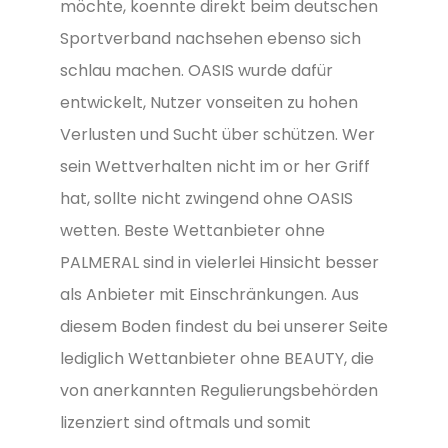
möchte, koennte direkt beim deutschen
Sportverband nachsehen ebenso sich
schlau machen. OASIS wurde dafür
entwickelt, Nutzer vonseiten zu hohen
Verlusten und Sucht über schützen. Wer
sein Wettverhalten nicht im or her Griff
hat, sollte nicht zwingend ohne OASIS
wetten. Beste Wettanbieter ohne
PALMERAL sind in vielerlei Hinsicht besser
als Anbieter mit Einschränkungen. Aus
diesem Boden findest du bei unserer Seite
lediglich Wettanbieter ohne BEAUTY, die
von anerkannten Regulierungsbehörden
lizenziert sind oftmals und somit