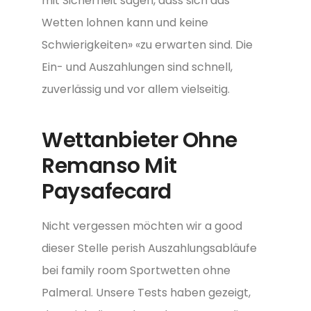
mit Sicherheit sagen, dass sich das
Wetten lohnen kann und keine
Schwierigkeiten» «zu erwarten sind. Die
Ein- und Auszahlungen sind schnell,
zuverlässig und vor allem vielseitig.
Wettanbieter Ohne
Remanso Mit
Paysafecard
Nicht vergessen möchten wir a good
dieser Stelle perish Auszahlungsabläufe
bei family room Sportwetten ohne
Palmeral. Unsere Tests haben gezeigt,