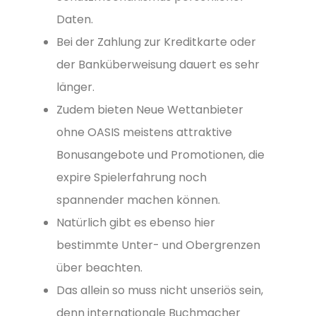
Daten.
Bei der Zahlung zur Kreditkarte oder
der Banküberweisung dauert es sehr
länger.
Zudem bieten Neue Wettanbieter
ohne OASIS meistens attraktive
Bonusangebote und Promotionen, die
expire Spielerfahrung noch
spannender machen können.
Natürlich gibt es ebenso hier
bestimmte Unter- und Obergrenzen
über beachten.
Das allein so muss nicht unseriös sein,
denn internationale Buchmacher