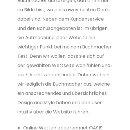
Buchmacher aufzuzeigen, damit i immer
im Bilde bist, wo pass away besten Deals
dabei sind. Neben dem Kundenservice
und den Bonusangeboten ist im übrigen
die Aufmachung jeder Website ein
wichtiger Punkt bei meinem Buchmacher
Test. Denn wir wollen, dass sie sich auf
der gewählten Wettseite wohlfühlen und»
«sich leicht zurechtfinden. Daher wählen
wir lediglich die Buchmacher aus, welche
ein ansprechendes und übersichtliches
Design and style haben und den User
intuitiv über die Website führen.
Online Wetten abgerechnet OASIS