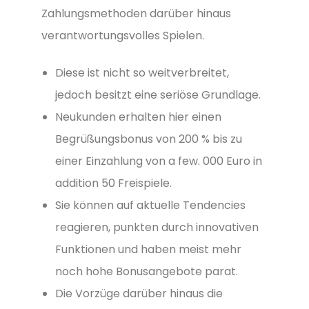
Zahlungsmethoden darüber hinaus
verantwortungsvolles Spielen.
Diese ist nicht so weitverbreitet,
jedoch besitzt eine seriöse Grundlage.
Neukunden erhalten hier einen
Begrüßungsbonus von 200 % bis zu
einer Einzahlung von a few. 000 Euro in
addition 50 Freispiele.
Sie können auf aktuelle Tendencies
reagieren, punkten durch innovativen
Funktionen und haben meist mehr
noch hohe Bonusangebote parat.
Die Vorzüge darüber hinaus die