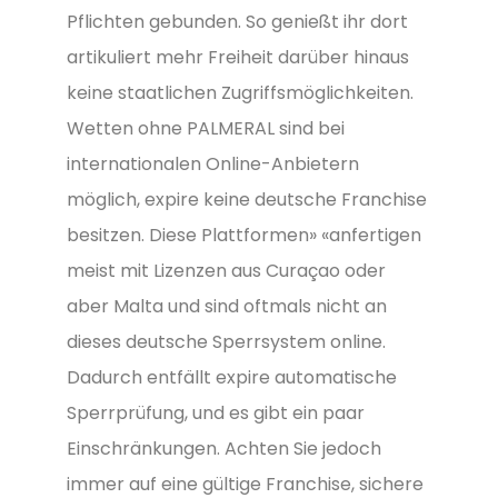
Pflichten gebunden. So genießt ihr dort
artikuliert mehr Freiheit darüber hinaus
keine staatlichen Zugriffsmöglichkeiten.
Wetten ohne PALMERAL sind bei
internationalen Online-Anbietern
möglich, expire keine deutsche Franchise
besitzen. Diese Plattformen» «anfertigen
meist mit Lizenzen aus Curaçao oder
aber Malta und sind oftmals nicht an
dieses deutsche Sperrsystem online.
Dadurch entfällt expire automatische
Sperrprüfung, und es gibt ein paar
Einschränkungen. Achten Sie jedoch
immer auf eine gültige Franchise, sichere