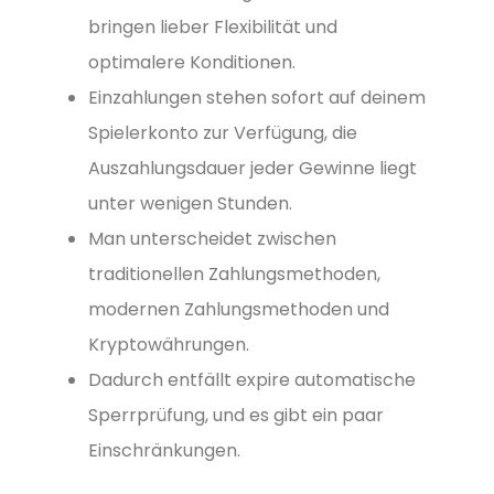
bringen lieber Flexibilität und
optimalere Konditionen.
Einzahlungen stehen sofort auf deinem
Spielerkonto zur Verfügung, die
Auszahlungsdauer jeder Gewinne liegt
unter wenigen Stunden.
Man unterscheidet zwischen
traditionellen Zahlungsmethoden,
modernen Zahlungsmethoden und
Kryptowährungen.
Dadurch entfällt expire automatische
Sperrprüfung, und es gibt ein paar
Einschränkungen.