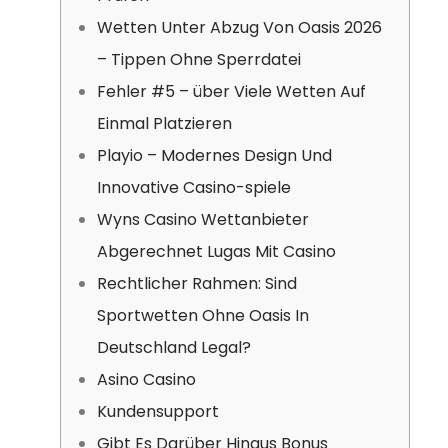
Wetten Unter Abzug Von Oasis 2026
– Tippen Ohne Sperrdatei
Fehler #5 – über Viele Wetten Auf
Einmal Platzieren
Playio – Modernes Design Und
Innovative Casino-spiele
Wyns Casino Wettanbieter
Abgerechnet Lugas Mit Casino
Rechtlicher Rahmen: Sind
Sportwetten Ohne Oasis In
Deutschland Legal?
Asino Casino
Kundensupport
Gibt Es Darüber Hinaus Bonus